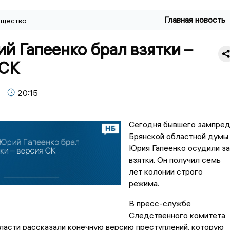
Главная новость
щество
й Гапеенко брал взятки –
 СК
20:15
Сегодня бывшего зампре
Брянской областной думы
Юрия Гапеенко осудили за
взятки. Он получил семь
лет колонии строго
режима.
В пресс-службе
Следственного комитета
ласти рассказали конечную версию преступлений, которую