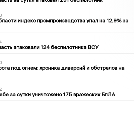
0
бласти индекс промпроизводства упал на 12,9% за
4
асть атаковали 124 беспилотника ВСУ
0
ога под огнем: хроника диверсий и обстрелов на
2
ебе за сутки уничтожено 175 вражеских БпЛА
2