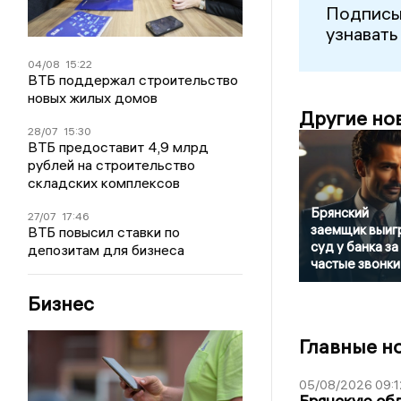
Подписы
узнавать
04/08
15:22
ВТБ поддержал строительство
новых жилых домов
Другие но
28/07
15:30
ВТБ предоставит 4,9 млрд
рублей на строительство
складских комплексов
Брянский
27/07
17:46
заемщик выиг
ВТБ повысил ставки по
суд у банка за
депозитам для бизнеса
частые звонки
Бизнес
Главные н
05/08/2026 09:1
Брянскую обл