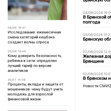
04/08/2026 16:0
В Брянской о
полгода
06/08
16:47
Исследование: ежемесячная
03/08/2026 10:2
смена категорий кешбэка
Брянскую обл
создает волны спроса
05/08
13:49
02/08/2026 12:0
Кому доверить безопасность
Железная дор
ребенка в сети: определен
Брянщине
лучший тариф по версии
аналитиков
02/08/2026 10:0
В брянском н
30/07
14:08
Проценты, вклады и защита от
Новости СМИ
мошенников: чему будут учить
молодежь для взрослой
финансовой жизни