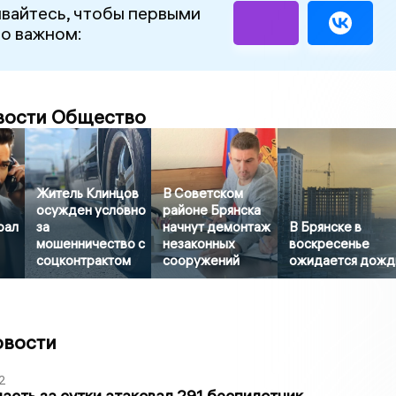
вайтесь, чтобы первыми
 о важном:
вости Общество
Житель Клинцов
В Советском
осужден условно
районе Брянска
рал
за
начнут демонтаж
В Брянске в
мошенничество с
незаконных
воскресенье
соцконтрактом
сооружений
ожидается дожд
овости
2
асть за сутки атаковал 291 беспилотник