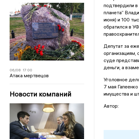
подтвердили в 
планета” Влади
июня) и 100 ты
обратился в УФ
правоохранител
Депутат за еж
организациям, 
суде представи
деньги, а взам
06/08
17:00
Атака мертвецов
Уголовное дело
7 мая Гапеенк
Новости компаний
имущества и шт
Автор: