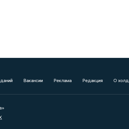
зданий
Вакансии
Реклама
Редакция
О холд
а»
X