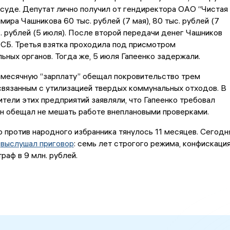
суде. Депутат лично получил от гендиректора ОАО “Чистая
мира Чашникова 60 тыс. рублей (7 мая), 80 тыс. рублей (7
с. рублей (5 июля). После второй передачи денег Чашников
СБ. Третья взятка проходила под присмотром
ьных органов. Тогда же, 5 июля Гапеенко задержали.
емесячную “зарплату” обещал покровительство трем
связанным с утилизацией твердых коммунальных отходов. В
тели этих предприятий заявляли, что Гапеенко требовал
ен обещал не мешать работе внеплановыми проверками.
 против народного избранника тянулось 11 месяцев. Сегодня
о
выслушал приговор
: семь лет строгого режима, конфискаци
раф в 9 млн. рублей.