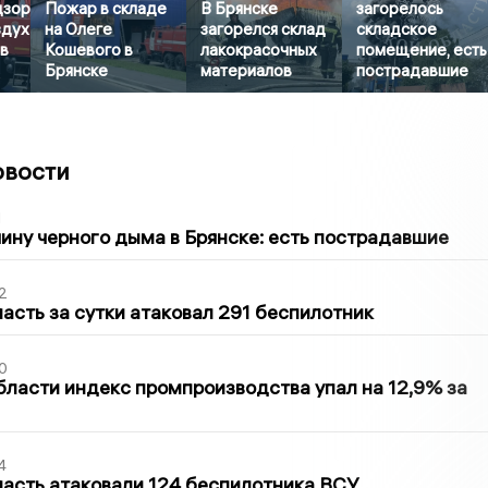
дзор
Пожар в складе
В Брянске
загорелось
здух
на Олеге
загорелся склад
складское
в
Кошевого в
лакокрасочных
помещение, есть
Брянске
материалов
пострадавшие
овости
1
ину черного дыма в Брянске: есть пострадавшие
2
асть за сутки атаковал 291 беспилотник
0
бласти индекс промпроизводства упал на 12,9% за
4
асть атаковали 124 беспилотника ВСУ