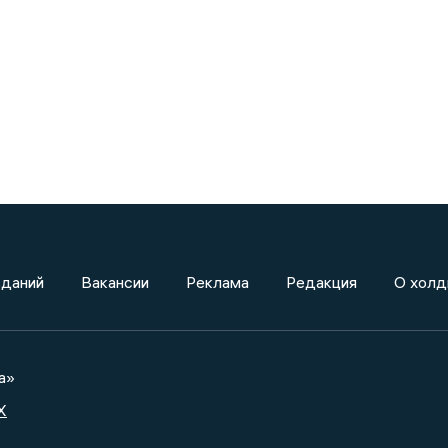
зданий
Вакансии
Реклама
Редакция
О холд
а»
X