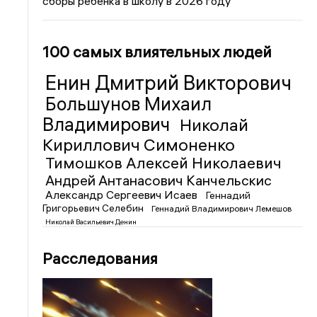
сборы ребенка в школу в 2026 году
100 самых влиятельных людей
Енин Дмитрий Викторович
Большунов Михаил
Владимирович
Николай
Кириллович Симоненко
Тимошков Алексей Николаевич
Андрей Антанасович Канчельскис
Александр Сергеевич Исаев
Геннадий
Григорьевич Селебин
Геннадий Владимирович Лемешов
Николай Васильевич Денин
Расследования