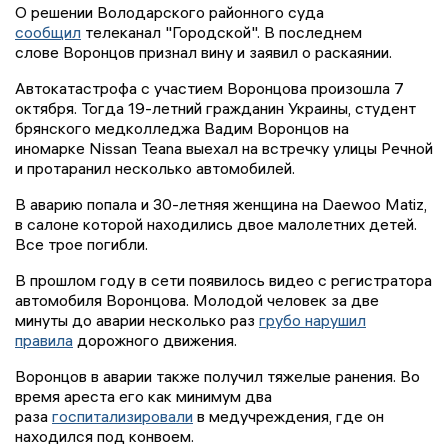
О решении Володарского районного суда
сообщил
телеканал "Городской". В последнем
слове Воронцов признал вину и заявил о раскаянии.
Автокатастрофа с участием Воронцова произошла 7
октября. Тогда 19-летний гражданин Украины, студент
брянского медколледжа Вадим Воронцов на
иномарке Nissan Teana выехал на встречку улицы Речной
и протаранил несколько автомобилей.
В аварию попала и 30-летняя женщина на Daewoo Matiz,
в салоне которой находились двое малолетних детей.
Все трое погибли.
В прошлом году в сети появилось видео с регистратора
автомобиля Воронцова. Молодой человек за две
минуты до аварии несколько раз
грубо нарушил
правила
дорожного движения.
Воронцов в аварии также получил тяжелые ранения. Во
время ареста его как минимум два
раза
госпитализировали
в медучреждения, где он
находился под конвоем.