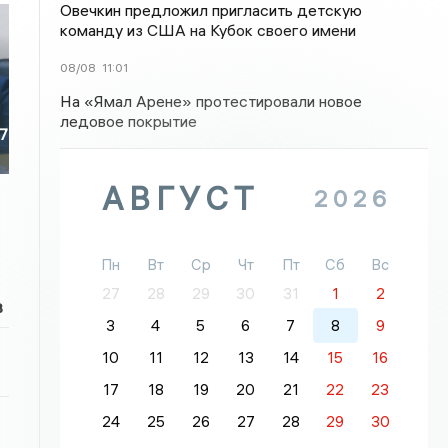
Овечкин предложил пригласить детскую
команду из США на Кубок своего имени
08/08
11:01
На «Ямал Арене» протестировали новое
ледовое покрытие
67
АВГУСТ
2026
Пн
Вт
Ср
Чт
Пт
Сб
Вс
27
28
29
30
31
1
2
в
3
4
5
6
7
8
9
10
11
12
13
14
15
16
17
18
19
20
21
22
23
24
25
26
27
28
29
30