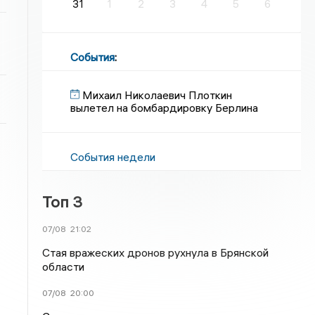
31
1
2
3
4
5
6
События
:
Михаил Николаевич Плоткин
вылетел на бомбардировку Берлина
События недели
Топ 3
07/08
21:02
Стая вражеских дронов рухнула в Брянской
области
07/08
20:00