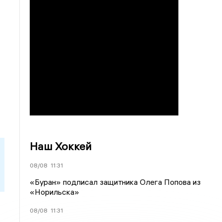
Наш Хоккей
08/08
11:31
«Буран» подписал защитника Олега Попова из
«Норильска»
08/08
11:31