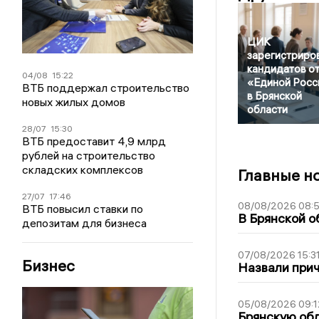
ЦИК
зарегистриро
кандидатов о
04/08
15:22
«Единой Росс
ВТБ поддержал строительство
в Брянской
новых жилых домов
области
28/07
15:30
ВТБ предоставит 4,9 млрд
рублей на строительство
складских комплексов
Главные н
27/07
17:46
08/08/2026 08:
ВТБ повысил ставки по
В Брянской о
депозитам для бизнеса
07/08/2026 15:3
Бизнес
Назвали прич
05/08/2026 09:1
Брянскую обл