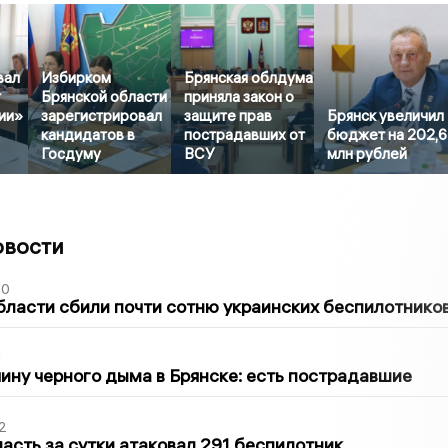
вал
Избирком
Брянская облдума
т
Брянской области
приняла закон о
ии»
зарегистрировал
защите прав
Брянск увеличил
кандидатов в
пострадавших от
бюджет на 202,
Госдуму
ВСУ
млн рублей
овости
50
бласти сбили почти сотню украинских беспилотнико
1
ину черного дыма в Брянске: есть пострадавшие
2
асть за сутки атаковал 291 беспилотник