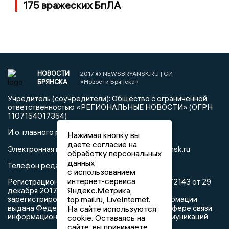
175 вражеских БпЛА
НОВОСТИ
2017 © NEWSBRYANSK.RU | СИ
БРЯНСКА
«Новости Брянска»
Учредитель (соучредители): Общество с ограниченной
ответственностью «РЕГИОНАЛЬНЫЕ НОВОСТИ» (ОГРН
1107154017354)
И.о. главного редактора Карпухин А.А.
Нажимая кнопку вы
даете согласие на
info@newsbryansk.ru
Электронная почта редакции:
обработку персональных
данных
Телефон редакции: 8 (4832) 772979
с использованием
интернет-сервиса
Регистрационный номер: серия Эл № ФС77-72143 от 29
Яндекс.Метрика,
декабря 2017 г. согласно выписке из реестра
зарегистрированных средств массовой информации
top.mail.ru, LiveInternet.
выдана Федеральной службой по надзору в сфере связи,
На сайте используются
информационных технологий и массовых коммуникаций
cookie. Оставаясь на
сайте, вы принимаете