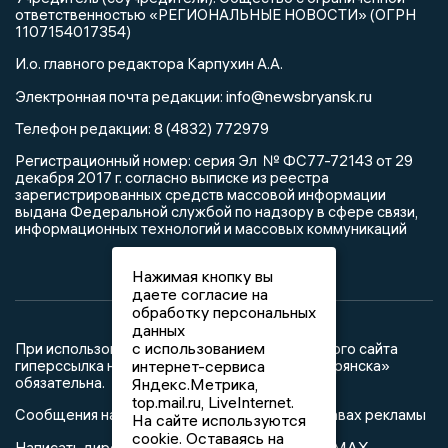
ответственностью «РЕГИОНАЛЬНЫЕ НОВОСТИ» (ОГРН
1107154017354)
И.о. главного редактора Карпухин А.А.
info@newsbryansk.ru
Электронная почта редакции:
Телефон редакции: 8 (4832) 772979
Регистрационный номер: серия Эл № ФС77-72143 от 29
декабря 2017 г. согласно выписке из реестра
зарегистрированных средств массовой информации
выдана Федеральной службой по надзору в сфере связи,
информационных технологий и массовых коммуникаций
Нажимая кнопку вы
даете согласие на
обработку персональных
данных
с использованием
При использовании любого материала с данного сайта
гиперссылка на Сетевое издание «Новости Брянска»
интернет-сервиса
обязательна.
Яндекс.Метрика,
top.mail.ru, LiveInternet.
Сообщения на сером фоне размещены на правах рекламы
На сайте используются
cookie. Оставаясь на
@mazov
MAX
Написать директору в телеграм
или