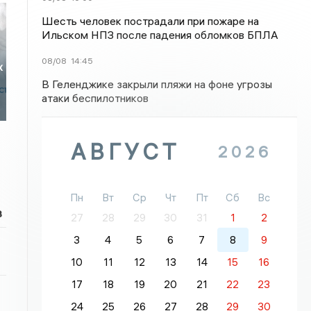
Шесть человек пострадали при пожаре на
Ильском НПЗ после падения обломков БПЛА
08/08
14:45
х
В Геленджике закрыли пляжи на фоне угрозы
атаки беспилотников
АВГУСТ
2026
Пн
Вт
Ср
Чт
Пт
Сб
Вс
в
27
28
29
30
31
1
2
3
4
5
6
7
8
9
10
11
12
13
14
15
16
17
18
19
20
21
22
23
24
25
26
27
28
29
30