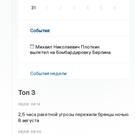
31
1
2
3
4
5
6
События
:
Михаил Николаевич Плоткин
вылетел на бомбардировку Берлина
События недели
Топ 3
08/08
08:14
2,5 часа ракетной угрозы пережили брянцы ночью
8 августа
08/08
08:00