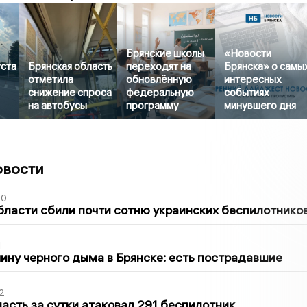
Брянские школы
«Новости
уста
Брянская область
переходят на
Брянска» о самы
отметила
обновлённую
интересных
снижение спроса
федеральную
событиях
на автобусы
программу
минувшего дня
овости
50
бласти сбили почти сотню украинских беспилотнико
1
ину черного дыма в Брянске: есть пострадавшие
2
асть за сутки атаковал 291 беспилотник