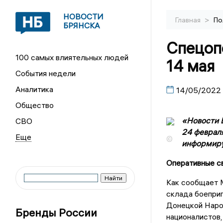
НОВОСТИ
>
Главная
По
БРЯНСКА
Спецопе
100 самых влиятельных людей
14 мая
События недели
Аналитика
14/05/2022
Общество
«Новости Б
СВО
24 феврал
©
информируе
Оперативные с
Как сообщает М
склада боеприп
Донецкой Наро
Бренды России
националистов,