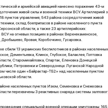
тической и армейской авиацией нанесено поражение 43-м
оточения живой силы и военной техники ВСУ. Артиллерией з
18 пунктов управления, 543 района сосредоточения живой
 техники, склад боеприпасов в районе населенного пункта
ерсонской области, а также 23 артиллерийских
ВСУ на огневых позициях в районах Верхнекаменское,
 Дробышево, Яровая, Коробочкино, Гусаровка.
ухе сбили 13 украинских беспилотников в районах населенных
ское, Дементьевка, Клинск, Глубокое, Балаклея, Гоптовка
ласти, Старомихайловка, Спартак, Еленовка Донецкой
ублики, Петровенки и Северодонецк Луганской Народной
том числе один «Байрактар-ТБ2» над населенным пунктом
ьковской области.
районе населенных пунктов Изюм, Семеновка и Снежковка
ласти перехвачены 3 реактивных снаряда системы залповог
 проведения специальной военной операции уничтожены: 165