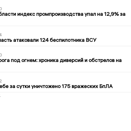
0
бласти индекс промпроизводства упал на 12,9% за
4
асть атаковали 124 беспилотника ВСУ
0
ога под огнем: хроника диверсий и обстрелов на
2
ебе за сутки уничтожено 175 вражеских БпЛА
2