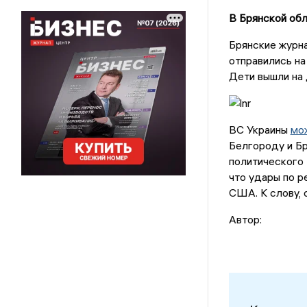
В Брянской об
Брянские журна
отправились на
Дети вышли на 
ВС Украины
мо
Белгороду и Бр
политического
что удары по 
США. К слову, 
Автор: