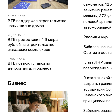
самолетов, 125
зенитных ракет
машины, 372 ус
04/08
15:22
ВТБ поддержал строительство
полевой артилл
новых жилых домов
автомобильной 
28/07
15:30
Россия и мир
ВТБ предоставит 4,9 млрд
рублей на строительство
Бибилов назна
складских комплексов
Осетии в соста
27/07
17:46
Глава ЛНР заяв
ВТБ повысил ставки по
повреждено 96
депозитам для бизнеса
В итальянской
Бизнес
закрыть границ
ассоциации Con
Зеленского выг
принципами, по
Заблокировавш