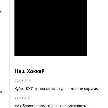
а
Наш Хоккей
05/08
21:31
Кубок КХЛ отправится в тур по девяти округам
о
05/08
21:01
«Ак Барс» рассматривает возможность