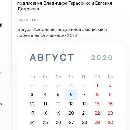
подписания Владимира Тарасенко и Евгения
Дадонова
05/08
21:00
й
Богдан Киселевич поделился эмоциями о
победе на Олимпиаде-2018
АВГУСТ
2026
и,
Пн
Вт
Ср
Чт
Пт
Сб
Вс
27
28
29
30
31
1
2
3
4
5
6
7
8
9
в
10
11
12
13
14
15
16
17
18
19
20
21
22
23
24
25
26
27
28
29
30