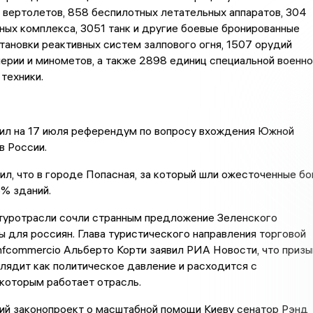
 вертолетов, 858 беспилотных летательных аппаратов, 304
ных комплекса, 3051 танк и другие боевые бронированные
тановки реактивных систем залпового огня, 1507 орудий
ерии и минометов, а также 2898 единиц специальной военно
техники.
чил на 17 июля референдум по вопросу вхождения Южной
в России.
ил, что в городе Попасная, за который шли ожесточенные бо
% зданий.
 туротрасли сочли странным предложение Зеленского
ы для россиян. Глава туристического направления торговой
fcommercio Альберто Корти заявил РИА Новости, что призы
лядит как политическое давление и расходится с
 которым работает отрасль.
ий законопроект о масштабной помощи Киеву сенатор Рэнд