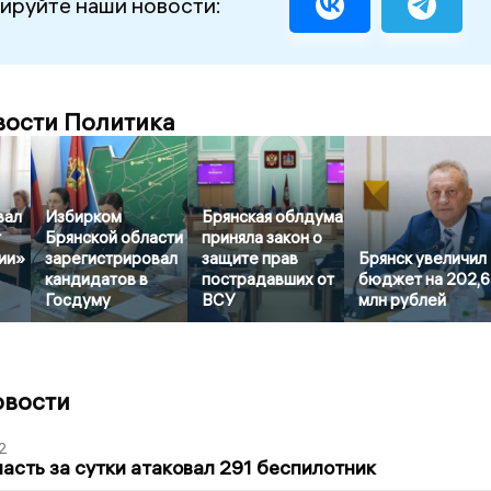
ируйте наши новости:
вости Политика
вал
Избирком
Брянская облдума
т
Брянской области
приняла закон о
ии»
зарегистрировал
защите прав
Брянск увеличил
кандидатов в
пострадавших от
бюджет на 202,
Госдуму
ВСУ
млн рублей
овости
2
асть за сутки атаковал 291 беспилотник