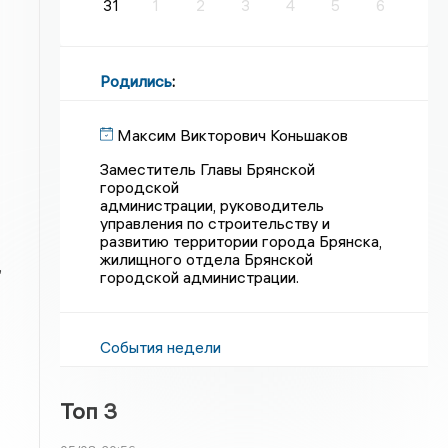
31
1
2
3
4
5
6
Родились
:
Максим Викторович Коньшаков
Заместитель Главы Брянской
городской
администрации, руководитель
управления по строительству и
развитию территории города Брянска,
жилищного отдела Брянской
,
городской администрации.
События недели
Топ 3