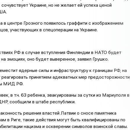
о сочувствует Украине, но не желает ей успеха ценой
ША.
 в центре Грозного появилось граффити с изображением
цов, участвующих в спецоперации на Украине.
ствиях РФ в случае вступления Финляндии в НАТО будет
 на эмоциях, оно будет выверенное, заявил Грушко.
местит ядерные силы и инфраструктуру к границам РФ, на
т реагировать принятием адекватных мер предосторожности
вы МИД РФ.
ек, в т.ч. 63 ребенка, эвакуированы за сутки из Мариуполя в
НР, сообщили в штабе республики.
аконность решения властей Латвии о сносе памятника
ам в Риге, такие действия могут быть квалифицированы по
абилитации нацизма и оскверении символов воинской славы.