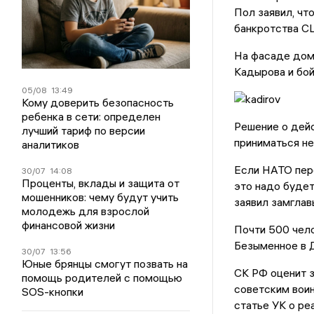
Пол заявил, чт
банкротства С
На фасаде дома
Кадырова и бой
05/08
13:49
Кому доверить безопасность
ребенка в сети: определен
Решение о дей
лучший тариф по версии
приниматься не
аналитиков
Если НАТО пере
30/07
14:08
Проценты, вклады и защита от
это надо буде
мошенников: чему будут учить
заявил замгла
молодежь для взрослой
финансовой жизни
Почти 500 челов
Безыменное в Д
30/07
13:56
Юные брянцы смогут позвать на
СК РФ оценит з
помощь родителей с помощью
советским воин
SOS-кнопки
статье УК о ре