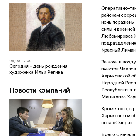
Оперативно-так
районам сосред
ночь поражены 
силы и военной
Любомировка Х
подразделения 
Красный Лиман,
05/08
17:00
За ночь в возд
Сегодня - день рождения
пунктов Чкалов
художника Ильи Репина
Харьковской об
Народной Респ
Новости компаний
Республики, в 
Маньковка Хар
Кроме того, в 
Харьковской об
огня «Смерч».
Всего с начала