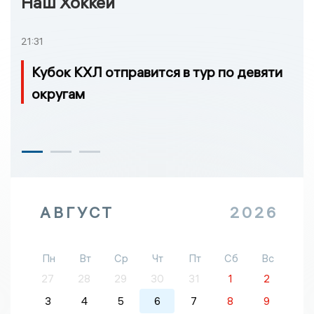
Наш Хоккей
21:31
Кубок КХЛ отправится в тур по девяти
округам
АВГУСТ
2026
Пн
Вт
Ср
Чт
Пт
Сб
Вс
27
28
29
30
31
1
2
3
4
5
6
7
8
9