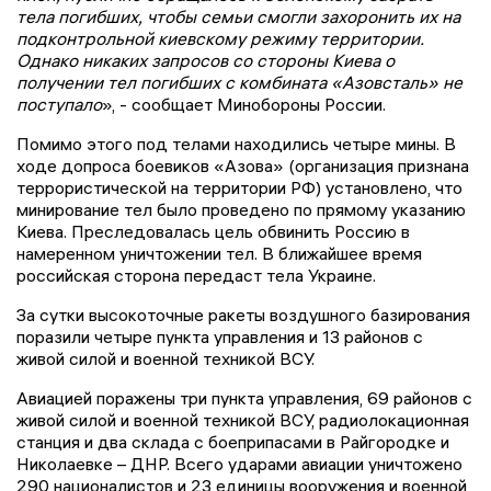
тела погибших, чтобы семьи смогли захоронить их на
подконтрольной киевскому режиму территории.
Однако никаких запросов со стороны Киева о
получении тел погибших с комбината «Азовсталь» не
поступало
», - сообщает Минобороны России.
Помимо этого под телами находились четыре мины. В
ходе допроса боевиков «Азова» (организация признана
террористической на территории РФ) установлено, что
минирование тел было проведено по прямому указанию
Киева. Преследовалась цель обвинить Россию в
намеренном уничтожении тел. В ближайшее время
российская сторона передаст тела Украине.
За сутки высокоточные ракеты воздушного базирования
поразили четыре пункта управления и 13 районов с
живой силой и военной техникой ВСУ.
Авиацией поражены три пункта управления, 69 районов с
живой силой и военной техникой ВСУ, радиолокационная
станция и два склада с боеприпасами в Райгородке и
Николаевке – ДНР. Всего ударами авиации уничтожено
290 националистов и 23 единицы вооружения и военной