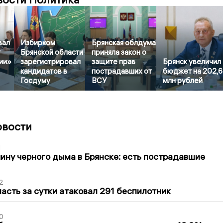
вал
Избирком
Брянская облдума
т
Брянской области
приняла закон о
ии»
зарегистрировал
защите прав
Брянск увеличил
кандидатов в
пострадавших от
бюджет на 202,
Госдуму
ВСУ
млн рублей
овости
1
ину черного дыма в Брянске: есть пострадавшие
2
асть за сутки атаковал 291 беспилотник
0