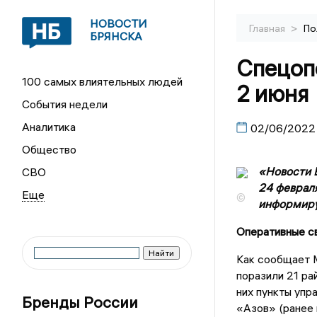
НОВОСТИ
>
Главная
По
БРЯНСКА
Спецопе
100 самых влиятельных людей
2 июня
События недели
Аналитика
02/06/2022
Общество
«Новости Б
СВО
24 феврал
©
информируе
Оперативные с
Как сообщает 
поразили 21 ра
них пункты упр
Бренды России
«Азов» (ранее