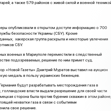
арей, а также 579 районов с живой силой и военной технико
керы опубликовали в открытом доступе информацию о 700
лужбы безопасности Украины (СБУ). Кроме
анных, хакерская группа раскрыла и некоторые увлечения
отников СБУ.
нных военных в Мариуполе переместили в следственный
честве подозреваемых, решение по ним примет суд.
тор «Новой Газеты» Дмитрий Муратов выставил на аукцион
кую медаль в пользу украинских беженцев.
Германия будут разрабатывать месторождения газа в
 голландские власти выдали разрешение для своей части
емецкая сторона была против бурения скважин в этом районе
тоящей нехватки газа в связи с событиями
енила свое решение.