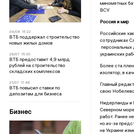
минометных бат
ВСУ.
Россия и мир
04/08
15:22
Российские ха
ВТБ поддержал строительство
сотрудниках С
новых жилых домов
персональных д
украинских раб
28/07
15:30
ВТБ предоставит 4,9 млрд
рублей на строительство
Более ста пле
складских комплексов
изолятор, в ка
27/07
17:46
Главный редак
ВТБ повысил ставки по
свою Нобелевс
депозитам для бизнеса
Нидерланды и 
Северном море,
Бизнес
работ. Ранее н
но из-за предс
на Украине изм