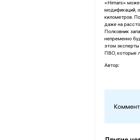
«Himars» може
модификаций, о
километров. П
даже на рассто
Полковник запа
непременно буд
этом эксперты 
ПВО, которые л
Автор:
Коммент
Другие но