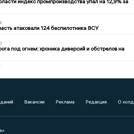
бласти индекс промпроизводства упал на 12,9% за
4
асть атаковали 124 беспилотника ВСУ
0
ога под огнем: хроника диверсий и обстрелов на
2
зданий
Вакансии
Реклама
Редакция
О холд
а»