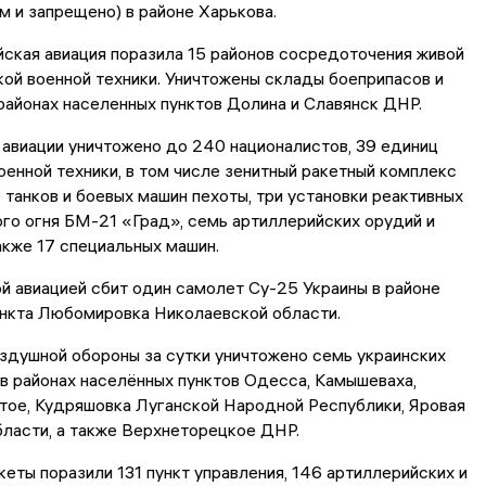
 и запрещено) в районе Харькова.
йская авиация поразила 15 районов сосредоточения живой
кой военной техники. Уничтожены склады боеприпасов и
районах населенных пунктов Долина и Славянск ДНР.
авиации уничтожено до 240 националистов, 39 единиц
оенной техники, в том числе зенитный ракетный комплекс
танков и боевых машин пехоты, три установки реактивных
го огня БМ-21 «Град», семь артиллерийских орудий и
акже 17 специальных машин.
 авиацией сбит один самолет Су-25 Украины в районе
ункта Любомировка Николаевской области.
здушной обороны за сутки уничтожено семь украинских
в районах населённых пунктов Одесса, Камышеваха,
тое, Кудряшовка Луганской Народной Республики, Яровая
ласти, а также Верхнеторецкое ДНР.
кеты поразили 131 пункт управления, 146 артиллерийских и