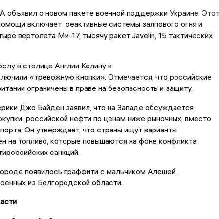
 объявил о новом пакете военной поддержки Украине. Это
помощи включает реактивные системы залпового огня и
ыре вертолета Ми-17, тысячу ракет Javelin, 15 тактических
слу в столице Англии Келину в
лючили «тревожную кнопки». Отмечается, что российские
итании ограничены в праве на безопасность и защиту.
рики Джо Байден заявил, что на Западе обсуждается
купки российской нефти по ценам ниже рыночных, вместо
мпорта. Он утверждает, что страны ищут варианты
н на топливо, которые повышаются на фоне конфликта
нтироссийских санкций.
ороде появилось граффити с мальчиком Алешей,
оенных из Белгородской области.
ласти