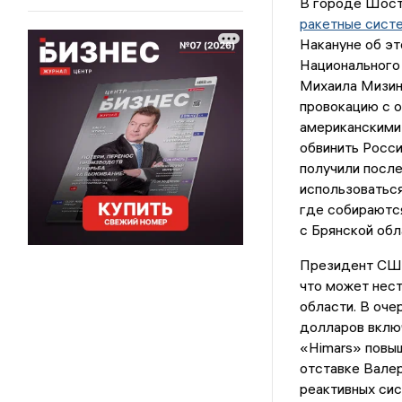
В городе Шост
ракетные сист
Накануне об э
Национального
Михаила Мизинц
провокацию с о
американскими 
обвинить Росси
получили после
использоваться
где собираются
с Брянской обл
Президент СШ
что может нест
области. В оче
долларов вклю
«Himars» повыш
отставке Валер
реактивных сис