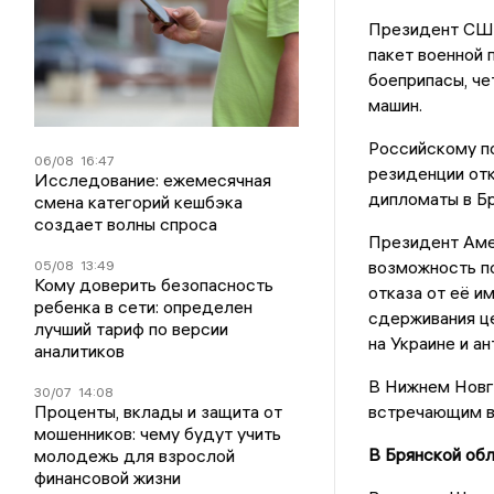
Президент США
пакет военной 
боеприпасы, чет
машин.
Российскому по
06/08
16:47
резиденции отк
Исследование: ежемесячная
дипломаты в Бр
смена категорий кешбэка
создает волны спроса
Президент Аме
возможность по
05/08
13:49
Кому доверить безопасность
отказа от её и
ребенка в сети: определен
сдерживания це
лучший тариф по версии
на Украине и а
аналитиков
В Нижнем Новг
30/07
14:08
Проценты, вклады и защита от
встречающим в
мошенников: чему будут учить
В Брянской об
молодежь для взрослой
финансовой жизни