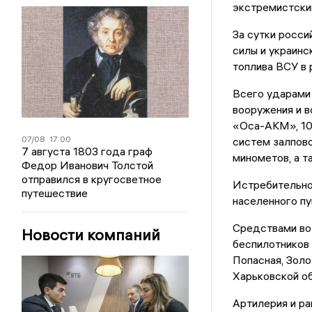
экстремистским
За сутки росси
силы и украинс
топлива ВСУ в 
Всего ударами 
вооружения и в
«Оса-АКМ», 10 
07/08
17:00
систем залпово
7 августа 1803 года граф
минометов, а т
Федор Иванович Толстой
отправился в кругосветное
Истребительной
путешествие
населенного п
Средствами во
Новости компаний
беспилотников 
Попасная, Золо
Харьковской об
Артилерия и ра