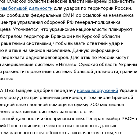
ка Сумской области киевские власти намерены разместить
емы большой дальности
для ударов по территории России.
том сообщили федеральные СМИ со ссылкой на начальника
 центра управления обороной РФ генерал-полковника
ева. Уточняется, что украинские националисты планируют
бстрелом территории Брянской или Курской области
ракетными системами, чтобы вызвать ответный удар и
ю в атаке на мирное население. Данную информацию
 перехвата радиопереговоров. Для атак по России могут
 американские системы «Himars». Сумская область Украины
 разместить ракетные системы большой дальности, гранич
астью.
А Джо Байден одобрил передачу
новых вооружений
Украине
и угрозу для приграничных регионов, в том числе Брянской
редной пакет военной помощи на сумму 700 миллионов
чены реактивные системы залпового огня
енной дальности и боеприпасы к ним. Генерал-майор РВСН 
ий Попов пояснил, в чём состоит опасность данных
тем залпового огня. «Тонкость заключается в том, что