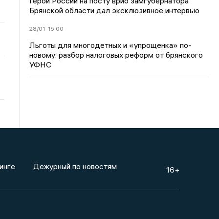
Герой России на посту врио замгубернатора
Брянской области дал эксклюзивное интервью
28/01
15:00
Льготы для многодетных и «упрощенка» по-
новому: разбор налоговых реформ от брянского
УФНС
инге
Дежурный по новостям
16+