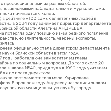
 с профессионалами из разных областей:
, независимыми наблюдателями и журналистами.
писка начинается с конца.
1) в рейтинге «100 самых влиятельных людей в
асти» в 2024 году занимает директор департамента
Брянской области Алевтина АНДРЕЕВА.
она потеряла одну позицию из-за редкого появления
анстве, но влиятельность, уверены эксперты,
зилась.
реева официально стала директором департамента
 науки Брянской области в этом году.
17 годы работала она заместителем главы
айона по социальным вопросам. До того около 20
ала в школе №40, придя туда в 1990 году учителем
ойдя до поста директора.
заняла пост заместителя мэра. Курировала
феру. В прошлом году Андрееву наградили знаком
безупречную муниципальную службу городу