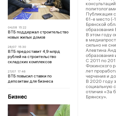
консультаций
политологами
Публикация с
61-е место (-
Брянской обл
04/08
15:22
образования 
ВТБ поддержал строительство
В этом году 
новых жилых домов
в медиапростр
сильно не сни
28/07
15:30
Алевтина Анд
ВТБ предоставит 4,9 млрд
образования и
рублей на строительство
С 2011 по 20
складских комплексов
Фокинского р
лет проработ
27/07
17:46
черчения и д
ВТБ повысил ставки по
В 2020 году 
депозитам для бизнеса
социальную с
отличия «За 
Бизнес
Брянску».