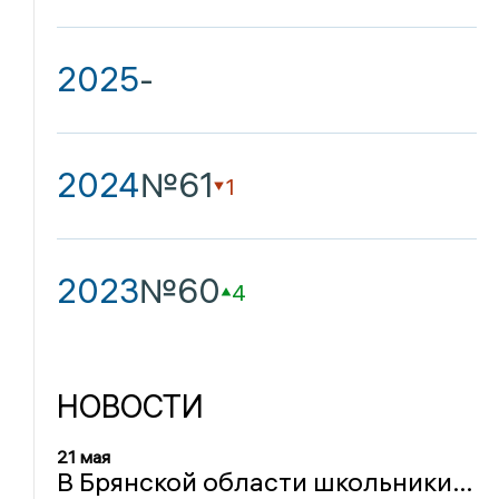
2025
-
2024
№61
1
2023
№60
4
НОВОСТИ
21 мая
В Брянской области школьники всё чаще выбирают физику, химию и профильную математику