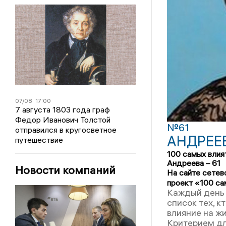
07/08
17:00
7 августа 1803 года граф
Федор Иванович Толстой
№61
отправился в кругосветное
АНДРЕЕ
путешествие
100 самых влия
Андреева – 61
Новости компаний
На сайте сетев
проект «100 са
Каждый день 
список тех, к
влияние на жи
Критерием дл