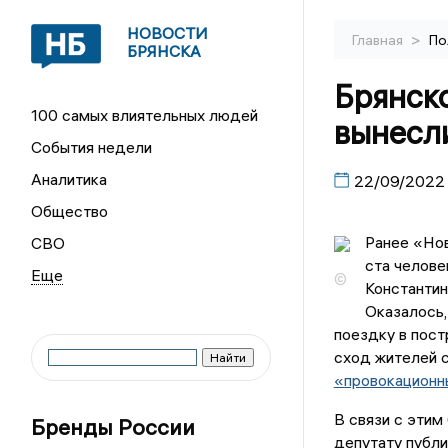
НОВОСТИ
>
Главная
По
БРЯНСКА
Брянск
100 самых влиятельных людей
вынесл
События недели
Аналитика
22/09/2022
Общество
Ранее «Нов
СВО
ста челове
©
Константин
Оказалось,
поездку в пос
сход жителей 
«провокационн
В связи с этим
Бренды России
депутату публи