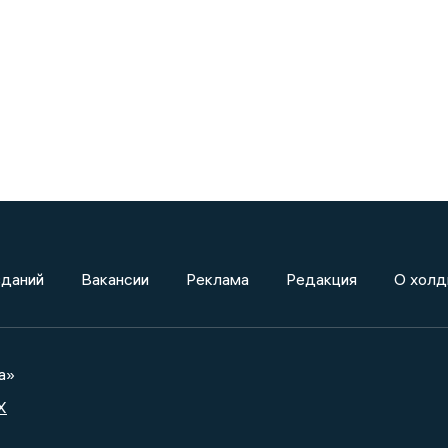
зданий
Вакансии
Реклама
Редакция
О холд
а»
X