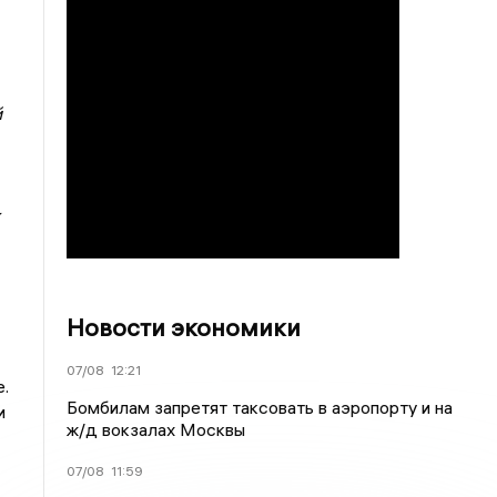
й
Новости экономики
07/08
12:21
.
Бомбилам запретят таксовать в аэропорту и на
и
ж/д вокзалах Москвы
07/08
11:59