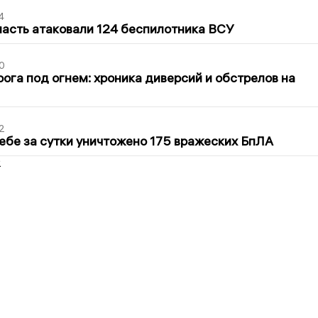
4
асть атаковали 124 беспилотника ВСУ
0
ога под огнем: хроника диверсий и обстрелов на
2
ебе за сутки уничтожено 175 вражеских БпЛА
2