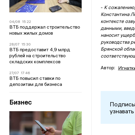
-
К сожалению,
Константина Л
контексте озв
04/08
15:22
ВТБ поддержал строительство
данными, введ
новых жилых домов
наносит ущерб
руководства р
28/07
15:30
Брянской обла
ВТБ предоставит 4,9 млрд
рублей на строительство
соответствую
складских комплексов
Автор:
Игнатк
27/07
17:46
ВТБ повысил ставки по
депозитам для бизнеса
Бизнес
Подписы
узнавать