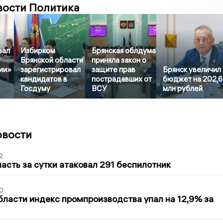
вости Политика
вал
Избирком
Брянская облдума
т
Брянской области
приняла закон о
ии»
зарегистрировал
защите прав
Брянск увеличил
кандидатов в
пострадавших от
бюджет на 202,
Госдуму
ВСУ
млн рублей
овости
2
асть за сутки атаковал 291 беспилотник
0
бласти индекс промпроизводства упал на 12,9% за