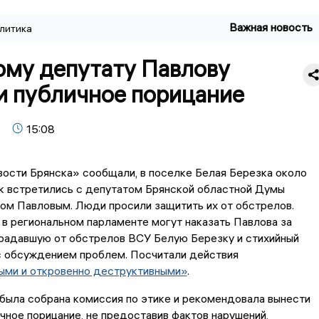
Важная новость
литика
ому депутату Павлову
и публичное порицание
15:08
ости Брянска» сообщали, в поселке Белая Березка около
к встретились с депутатом Брянской областной Думы
ом Павловым. Люди просили защитить их от обстрелов.
 в региональном парламенте могут наказать Павлова за
традавшую от обстрелов ВСУ Белую Березку и стихийный
с обсуждением проблем. Посчитали действия
ыми и откровенно деструктивными»
.
 была собрана комиссия по этике и рекомендовала вынести
чное порицание, не предоставив фактов нарушений,