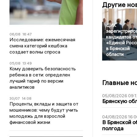
Другие но
ЦИК
зарегистриро
06/08
16:47
кандидатов о
Исследование: ежемесячная
«Единой Росс
смена категорий кешбэка
в Брянской
создает волны спроса
области
05/08
13:49
Кому доверить безопасность
ребенка в сети: определен
лучший тариф по версии
Главные н
аналитиков
05/08/2026 09:1
30/07
14:08
Брянскую обл
Проценты, вклады и защита от
мошенников: чему будут учить
молодежь для взрослой
04/08/2026 16:0
В Брянской о
финансовой жизни
полгода