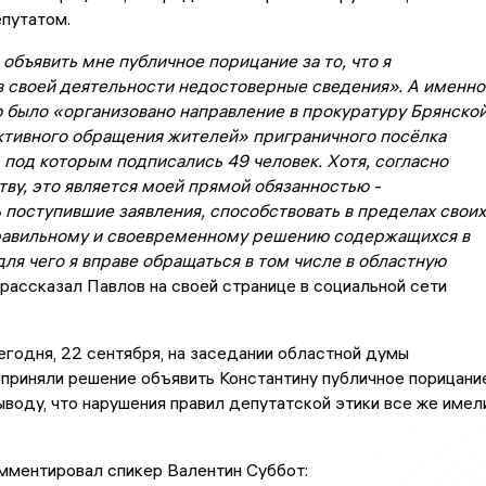
путатом.
объявить мне публичное порицание за то, что я
в своей деятельности недостоверные сведения». А именно
ою было «организовано направление в прокуратуру Брянско
ктивного обращения жителей» приграничного посёлка
 под которым подписались 49 человек. Хотя, согласно
ву, это является моей прямой обязанностью -
 поступившие заявления, способствовать в пределах своих
равильному и своевременному решению содержащихся в
для чего я вправе обращаться в том числе в областную
- рассказал Павлов на своей странице в социальной сети
егодня, 22 сентября, на заседании областной думы
приняли решение объявить Константину публичное порицание
ыводу, что нарушения правил депутатской этики все же имел
мментировал спикер Валентин Суббот: