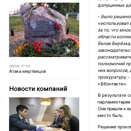
допущенных де
-
Было решено 
«использовал 
за то, что мн
области колле
Белая Берёзка,
законодательст
рассматривать
полномочий п
06/08
17:00
них вопросов, 
Атака мертвецов
прокуратуру
, 
«ВКонтакте».
Новости компаний
В результате с
парламентарии 
Они пришли к в
место быть.
Решение проко