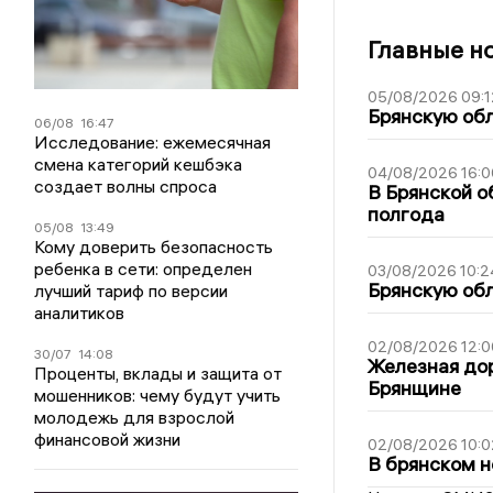
Главные н
05/08/2026 09:1
Брянскую обл
06/08
16:47
Исследование: ежемесячная
смена категорий кешбэка
04/08/2026 16:0
создает волны спроса
В Брянской о
полгода
05/08
13:49
Кому доверить безопасность
ребенка в сети: определен
03/08/2026 10:2
Брянскую обл
лучший тариф по версии
аналитиков
02/08/2026 12:0
30/07
14:08
Железная дор
Проценты, вклады и защита от
Брянщине
мошенников: чему будут учить
молодежь для взрослой
финансовой жизни
02/08/2026 10:0
В брянском н