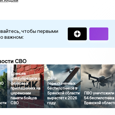
вайтесь, чтобы первыми
 о важном:
вости СВО
Брянцев
предупредили о
Доля
ВО
фейковых
перехваченных
приглашениях на
беспилотников в
церемонии
Брянской области
ПВО уничтожили
памяти бойцов
вырастет к 2026
54 беспилотника
асти
СВО
году
Брянской област