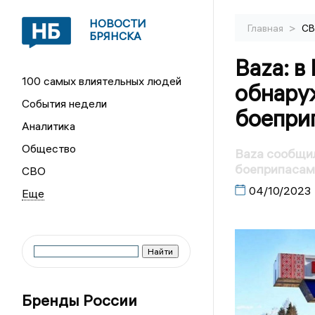
НОВОСТИ
>
Главная
С
БРЯНСКА
Baza: в
100 самых влиятельных людей
обнару
События недели
боепри
Аналитика
Общество
Baza сообщи
боеприпасам
СВО
04/10/2023
Бренды России