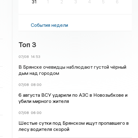
31
1
2
3
4
5
6
События недели
Топ 3
07/08
14:53
В Брянске очевидцы наблюдают густой чёрный
дым над городом
07/08
08:00
6 августа ВСУ ударили по АЗС в Новозыбкове и
убили мирного жителя
07/08
06:00
Шестые сутки под Брянском ищут пропавшего в
лесу водителя скорой