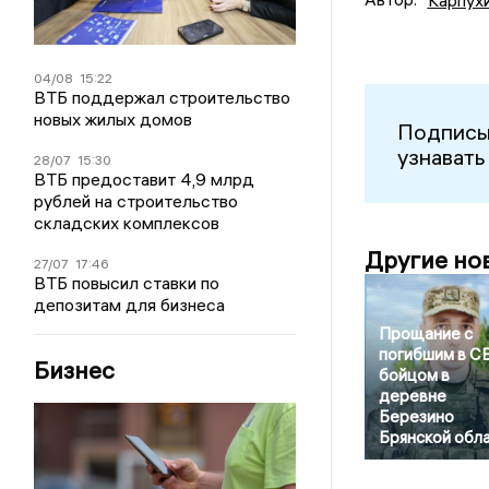
04/08
15:22
ВТБ поддержал строительство
новых жилых домов
Подписы
узнавать
28/07
15:30
ВТБ предоставит 4,9 млрд
рублей на строительство
складских комплексов
Другие но
27/07
17:46
ВТБ повысил ставки по
депозитам для бизнеса
Прощание с
погибшим в С
Бизнес
бойцом в
деревне
Березино
Брянской обл