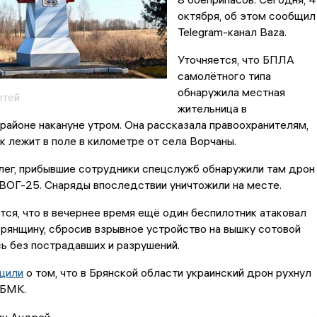
октября, об этом сообщил
Telegram-канал Baza.
Уточняется, что БПЛА
самолётного типа
обнаружила местная
етей
жительница в
айоне накануне утром. Она рассказала правоохранителям,
к лежит в поле в километре от села Ворчаны.
ег, прибывшие сотрудники спецслужб обнаружили там дрон
ВОГ-25. Снаряды впоследствии уничтожили на месте.
ся, что в вечернее время ещё один беспилотник атаковал
рянщину, сбросив взрывное устройство на вышку сотовой
ь без пострадавших и разрушений.
щили
о том, что в Брянской области украинский дрон рухнул
 БМК.
ин Андрей