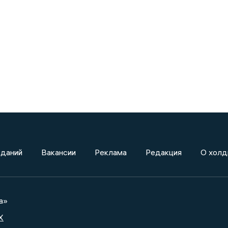
зданий
Вакансии
Реклама
Редакция
О холд
а»
X