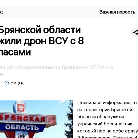
Важная новость
ВО
 Брянской области
жили дрон ВСУ с 8
пасами
ла об обнаруженном на Брянщине БПЛА с 8
и
09:25
Появилась информация, чт
на территории Брянской
области обнаружили
украинский беспилотник,
который нёс на себе сразу
8 боеприпасов. Сегодня, 4