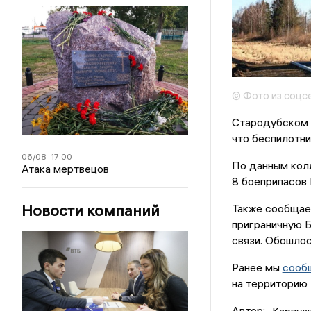
© Фото из соцс
Стародубском р
что беспилотни
06/08
17:00
По данным колл
Атака мертвецов
8 боеприпасов 
Новости компаний
Также сообщает
приграничную Б
связи. Обошлос
Ранее мы
сооб
на территорию
Автор:
Карпух