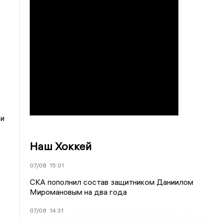
 и
Наш Хоккей
07/08
15:01
СКА пополнил состав защитником Даниилом
Миромановым на два года
07/08
14:31