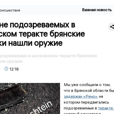
Важная новость
оисшествия
не подозреваемых в
ском теракте брянские
ки нашли оружие
озреваемых в московском теракте брянские
шли оружие
12:18
Мы уже сообщили о том,
что в Брянской области б
задержан «Рено»
, на
котором передвигались
подозреваемые в
теракте
,
который случился в