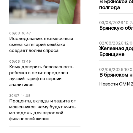
В Брянской о
полгода
03/08/2026 10:2
Брянскую обл
06/08
16:47
Исследование: ежемесячная
02/08/2026 12:0
смена категорий кешбэка
Железная дор
создает волны спроса
Брянщине
05/08
13:49
Кому доверить безопасность
02/08/2026 10:0
ребенка в сети: определен
В брянском н
лучший тариф по версии
Новости СМИ
аналитиков
30/07
14:08
Проценты, вклады и защита от
мошенников: чему будут учить
молодежь для взрослой
финансовой жизни