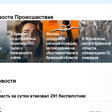
вости Происшествия
В Брянске
Житель
родственница
соседнего
В Жуковском
похитила 250
региона осужден
округе Брянской
с
тысяч с
за покушение на
области
банковского
сбыт наркотиков в
обезвредили 12
счёта
Брянской области
снарядов
овости
2
асть за сутки атаковал 291 беспилотник
0