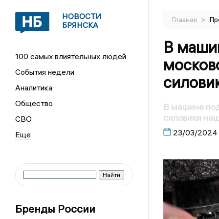
НОВОСТИ
>
Главная
Пр
БРЯНСКА
В маши
100 самых влиятельных людей
москов
События недели
силови
Аналитика
Общество
В машине под
силовики на
СВО
23/03/2024
Бренды России