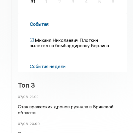
31
1
2
3
4
5
6
События
:
Михаил Николаевич Плоткин
вылетел на бомбардировку Берлина
События недели
Топ 3
07/08
21:02
Стая вражеских дронов рухнула в Брянской
области
07/08
20:00