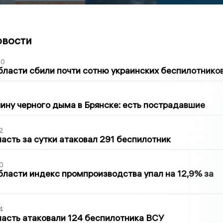
овости
50
бласти сбили почти сотню украинских беспилотнико
1
ину черного дыма в Брянске: есть пострадавшие
2
асть за сутки атаковал 291 беспилотник
0
бласти индекс промпроизводства упал на 12,9% за
4
асть атаковали 124 беспилотника ВСУ