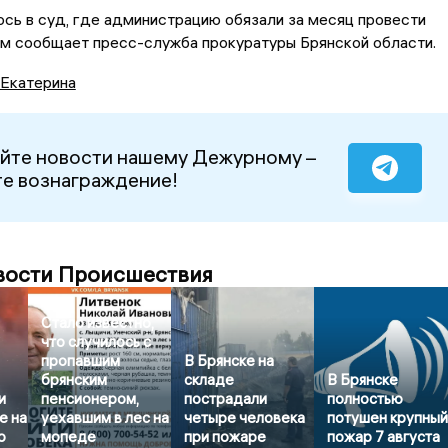
сь в суд, где администрацию обязали за месяц провести
ом сообщает пресс-служба прокуратуры Брянской области.
 Екатерина
йте новости нашему Дежурному –
е вознаграждение!
вости Происшествия
Стало известно,
что случилось с
пропавшим
В Брянске на
брянским
складе
В Брянске
и
пенсионером,
пострадали
полностью
е на
уехавшим в лес на
четыре человека
потушен крупны
о
мопеде
при пожаре
пожар 7 августа