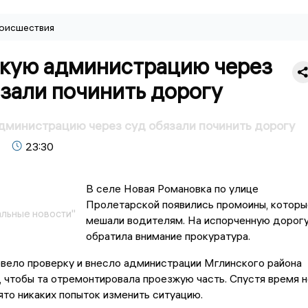
оисшествия
кую администрацию через
зали починить дорогу
министрацию через суд обязали починить дорогу
23:30
В селе Новая Романовка по улице
Пролетарской появились промоины, которы
льные новости"
мешали водителям. На испорченную дорог
обратила внимание прокуратура.
вело проверку и внесло администрации Мглинского района
 чтобы та отремонтировала проезжую часть. Спустя время н
то никаких попыток изменить ситуацию.