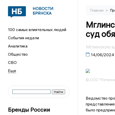
НОВОСТИ
>
Главная
Пр
БРЯНСКА
Мглинс
100 самых влиятельных людей
суд обя
События недели
Аналитика
Мглинскую ад
Общество
14/06/2024
СВО
© ООО "Региона
Ведомство про
представление,
Бренды России
было предприня