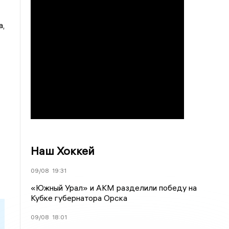
а,
Наш Хоккей
09/08
19:31
«Южный Урал» и АКМ разделили победу на
Кубке губернатора Орска
09/08
18:01