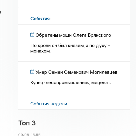
в
События
:
Обретены мощи Олега Брянского
По крови он был князем, а по духу –
монахом.
Умер Семен Семенович Могилевцев
Купец-лесопромышленник, меценат.
События недели
Топ 3
09/08
15:55