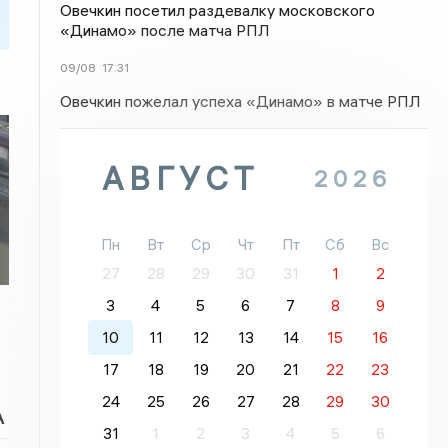
Овечкин посетил раздевалку московского
«Динамо» после матча РПЛ
09/08
17:31
Овечкин пожелал успеха «Динамо» в матче РПЛ
АВГУСТ
2026
Пн
Вт
Ср
Чт
Пт
Сб
Вс
27
28
29
30
31
1
2
3
4
5
6
7
8
9
10
11
12
13
14
15
16
17
18
19
20
21
22
23
24
25
26
27
28
29
30
А
31
1
2
3
4
5
6