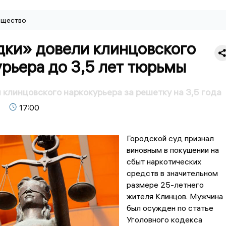
щество
дки» довели клинцовского
рьера до 3,5 лет тюрьмы
 клинцовского наркокурьера за решетку на 3,5 года
17:00
Городской суд признал
виновным в покушении на
сбыт наркотических
средств в значительном
размере 25-летнего
жителя Клинцов. Мужчина
был осужден по статье
Уголовного кодекса