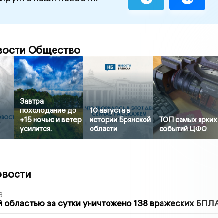
вости Общество
Завтра
похолодание до
10 августа в
+15 ночью и ветер
истории Брянской
ТОП самых ярких
усилится.
области
событий ЦФО
овости
3
 областью за сутки уничтожено 138 вражеских БПЛ