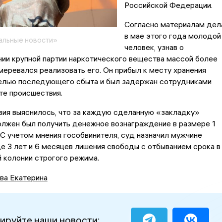
Российской Федерации.
Согласно материалам дел
в мае этого года молодой
альные новости»
человек, узнав о
ии крупной партии наркотического вещества массой более
меревался реализовать его. Он прибыл к месту хранения
целью последующего сбыта и был задержан сотрудниками
те происшествия.
вия выяснилось, что за каждую сделанную «закладку»
олжен был получить денежное вознаграждение в размере 1
 С учетом мнения гособвинителя, суд назначил мужчине
де 3 лет и 6 месяцев лишения свободы с отбыванием срока в
 колонии строгого режима.
ва Екатерина
ируйте наши новости: