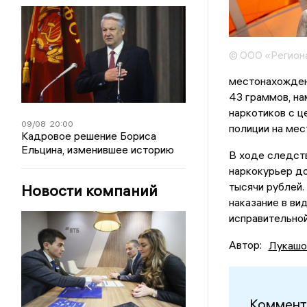
© ООО «Регион
местонахожден
43 граммов, на
наркотиков с 
09/08
20:00
полиции на мес
Кадровое решение Бориса
Ельцина, изменившее историю
В ходе следст
наркокурьер д
тысячи рублей.
Новости компаний
наказание в ви
исправительной
Автор:
Лукашо
Коммент