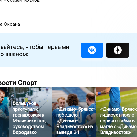
а Оксана
вайтесь, чтобы первыми
 о важном:
вости Спорт
Большунов
приступил к
«Динамо-Брянск»
«Динамо-Брянск
тренировкам в
победило
лидирует после
Малиновке под
«Динамо-
первого тайма в
руководством
Владивосток» на
матче с «Динамо
Бородавко
выезде 2:1
Владивосток»