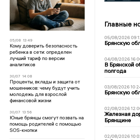
Главные н
05/08/2026 09:1
05/08
13:49
Брянскую обл
Кому доверить безопасность
ребенка в сети: определен
лучший тариф по версии
04/08/2026 16:0
В Брянской о
аналитиков
полгода
30/07
14:08
Проценты, вклады и защита от
03/08/2026 10:2
мошенников: чему будут учить
Брянскую обл
молодежь для взрослой
финансовой жизни
02/08/2026 12:0
30/07
13:56
Железная дор
Юные брянцы смогут позвать на
Брянщине
помощь родителей с помощью
SOS-кнопки
02/08/2026 10:0