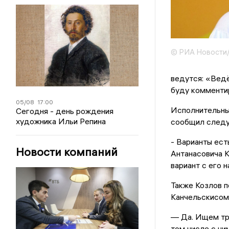
© РИА Новости/
ведутся: «Ведё
буду комментир
05/08
17:00
Исполнительны
Сегодня - день рождения
художника Ильи Репина
сообщил след
- Варианты ест
Новости компаний
Антанасовича К
вариант с его 
Также Козлов п
Канчельскисом,
— Да. Ищем тр
том числе с ним