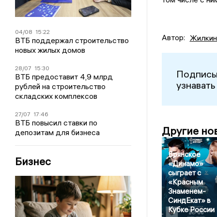
04/08
15:22
Автор:
Жилкин
ВТБ поддержал строительство
новых жилых домов
28/07
15:30
Подписы
ВТБ предоставит 4,9 млрд
узнавать
рублей на строительство
складских комплексов
27/07
17:46
ВТБ повысил ставки по
Другие но
депозитам для бизнеса
Брянское
Бизнес
«Динамо»
сыграет с
«Красным
Знаменем-
СиндЕкат» в
Кубке России