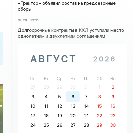
«Трактор» объявил состав на предсезонные
сборы
06/08
10:31
Долгосрочные контракты в КХЛ уступили место
однолетним и двухлетним соглашениям
АВГУСТ
2026
Пн
Вт
Ср
Чт
Пт
Сб
Вс
27
28
29
30
31
1
2
3
4
5
6
7
8
9
»
10
11
12
13
14
15
16
17
18
19
20
21
22
23
-
24
25
26
27
28
29
30