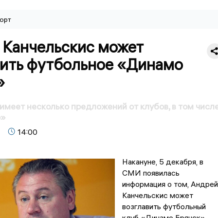
орт
 Канчельскис может
вить футбольное «Динамо
»
имеет несколько предложений от клубов, в том числ
о»
14:00
Накануне, 5 декабря, в
СМИ появилась
информация о том, Андрей
Канчельскис может
возглавить футбольный
клуб «Динамо Брянск».