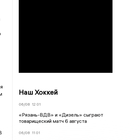
и
о
ея
Наш Хоккей
м
06/08
12:01
«Рязань-ВДВ» и «Дизель» сыграют
товарищеский матч 6 августа
В
06/08
11:01