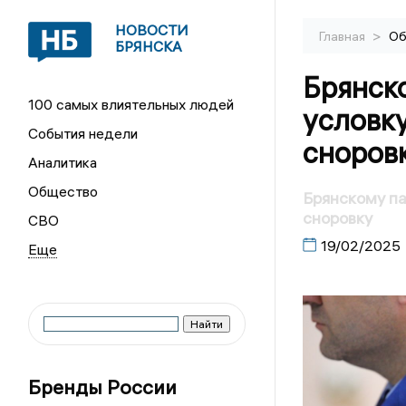
НОВОСТИ
>
Главная
Об
БРЯНСКА
Брянск
100 самых влиятельных людей
условку
События недели
сноров
Аналитика
Общество
Брянскому па
сноровку
СВО
19/02/2025
Бренды России