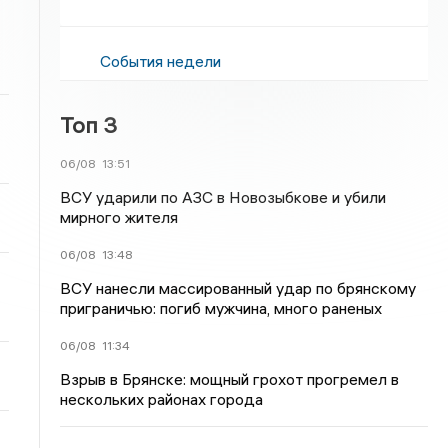
События недели
Топ 3
06/08
13:51
ВСУ ударили по АЗС в Новозыбкове и убили
мирного жителя
06/08
13:48
ВСУ нанесли массированный удар по брянскому
приграничью: погиб мужчина, много раненых
06/08
11:34
Взрыв в Брянске: мощный грохот прогремел в
нескольких районах города