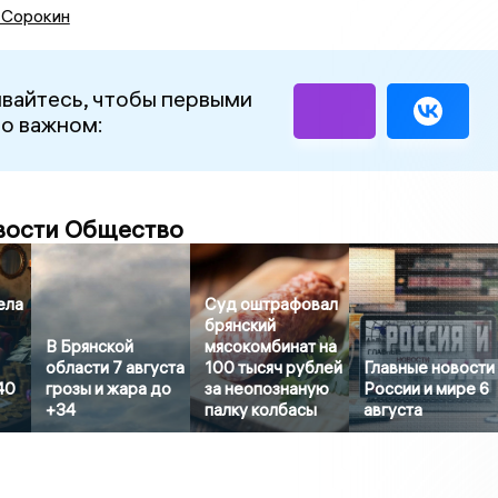
 Сорокин
вайтесь, чтобы первыми
 о важном:
вости Общество
ела
Суд оштрафовал
брянский
В Брянской
мясокомбинат на
области 7 августа
100 тысяч рублей
Главные новости
40
грозы и жара до
за неопознаную
России и мире 6
+34
палку колбасы
августа