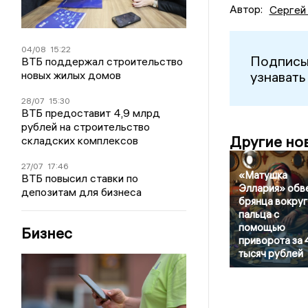
Автор:
Сергей
04/08
15:22
Подписы
ВТБ поддержал строительство
новых жилых домов
узнавать
28/07
15:30
ВТБ предоставит 4,9 млрд
рублей на строительство
Другие но
складских комплексов
27/07
17:46
«Матушка
ВТБ повысил ставки по
Эллария» обв
депозитам для бизнеса
брянца вокруг
пальца с
помощью
Бизнес
приворота за 
тысяч рублей