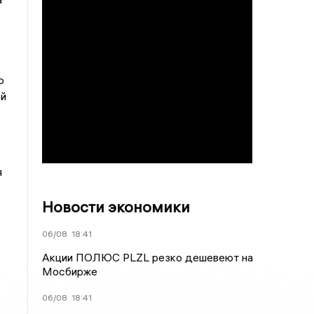
о
ой
я
Новости экономики
06/08
18:41
Акции ПОЛЮС PLZL резко дешевеют на
Мосбирже
06/08
18:41