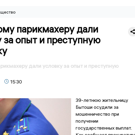
щество
ому парикмахеру дали
 за опыт и преступную
ку
рикмахеру дали условку за опыт и преступную
15:30
39-летнюю жительницу
Бытоши осудили за
мошенничество при
получении
государственных выплат.
Как сообщает прокуратур