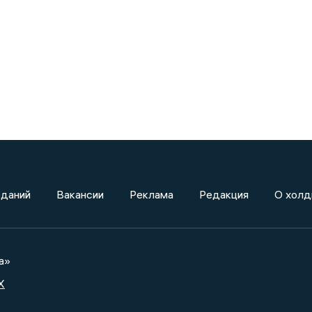
зданий
Вакансии
Реклама
Редакция
О холд
а»
X