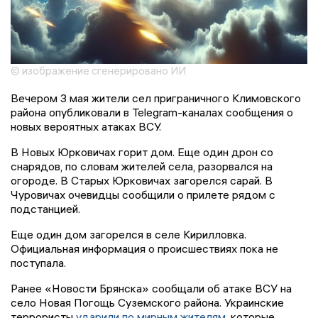
© изображение сгенерировано ИИ
Вечером 3 мая жители сел приграничного Климовского
района опубликовали в Telegram-каналах сообщения о
новых вероятных атаках ВСУ.
В Новых Юрковичах горит дом. Еще один дрон со
снарядов, по словам жителей села, разорвался на
огороде. В Старых Юрковичах загорелся сарай. В
Чуровичах очевидцы сообщили о прилете рядом с
подстанцией.
Еще один дом загорелся в селе Кирилловка.
Официальная информация о происшествиях пока не
поступала.
Ранее «Новости Брянска» сообщали об атаке ВСУ на
село Новая Погощь Суземского района. Украинские
террористы
ударили по мирным жителям
, которые