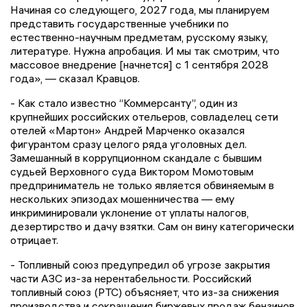
Начиная со следующего, 2027 года, мы планируем
представить государственные учебники по
естественно-научным предметам, русскому языку,
литературе. Нужна апробация. И мы так смотрим, что
массовое внедрение [начнется] с 1 сентября 2028
года», — сказал Кравцов.
- Как стало известно “Коммерсанту”, один из
крупнейших российских отельеров, совладелец сети
отелей «Мартон» Андрей Марченко оказался
фигурантом сразу целого ряда уголовных дел.
Замешанный в коррупционном скандале с бывшим
судьей Верховного суда Виктором Момотовым
предприниматель не только является обвиняемым в
нескольких эпизодах мошенничества — ему
инкриминировали уклонение от уплаты налогов,
дезертирство и дачу взятки. Сам он вину категорически
отрицает.
- Топливный союз предупредил об угрозе закрытия
части АЗС из-за нерентабельности. Российский
топливный союз (РТС) объясняет, что из-за снижения
производства и сокращения биржевых продаж бензинов