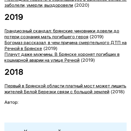
заболели, умерли, выздоровели
(2020)
2019
Грандиозный скандал: брянские чиновники довели до
потери сознания мать погибшего героя
(2019)
Богомаз рассказал, в чем причина смертельного ДТП на
Речной в Брянске
(2019)
Плачут даже мужчины. В Брянске хоронят погибших в
кошмарной аварии на улице Речной
(2019)
2018
Первый в Брянской области платный мост может лишить
жителей Белой Березки связи с большой землей
(2018)
Автор: