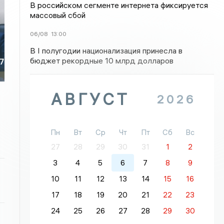
В российском сегменте интернета фиксируется
массовый сбой
06/08
13:00
В I полугодии национализация принесла в
бюджет рекордные 10 млрд долларов
67
АВГУСТ
2026
Пн
Вт
Ср
Чт
Пт
Сб
Вс
27
28
29
30
31
1
2
3
4
5
6
7
8
9
10
11
12
13
14
15
16
17
18
19
20
21
22
23
24
25
26
27
28
29
30