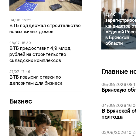
ЦИК
зарегистриро
04/08
15:22
ВТБ поддержал строительство
кандидатов о
новых жилых домов
«Единой Росс
в Брянской
28/07
15:30
области
ВТБ предоставит 4,9 млрд
рублей на строительство
складских комплексов
Главные н
27/07
17:46
ВТБ повысил ставки по
депозитам для бизнеса
05/08/2026 09:1
Брянскую обл
Бизнес
04/08/2026 16:0
В Брянской о
полгода
03/08/2026 10:2