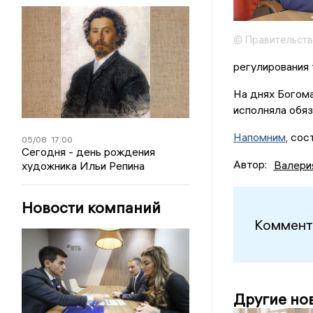
© Правительств
регулирования 
На днях Богом
исполняла обяз
Напомним
, со
05/08
17:00
Сегодня - день рождения
Автор:
Валери
художника Ильи Репина
Новости компаний
Коммент
Другие но