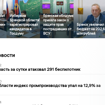
вал
Избирком
Брянская облдума
т
Брянской области
приняла закон о
ии»
зарегистрировал
защите прав
Брянск увеличил
кандидатов в
пострадавших от
бюджет на 202,
Госдуму
ВСУ
млн рублей
овости
2
асть за сутки атаковал 291 беспилотник
0
бласти индекс промпроизводства упал на 12,9% за
4