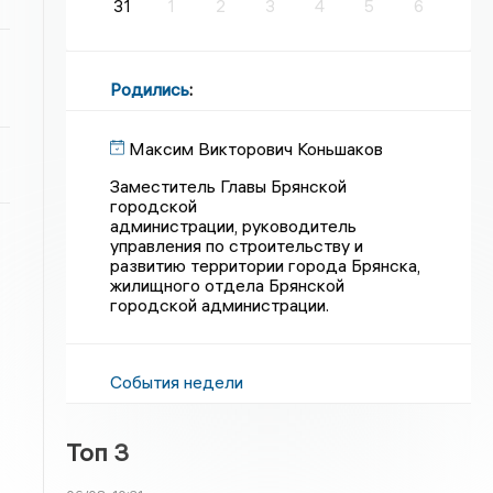
31
1
2
3
4
5
6
Родились
:
Максим Викторович Коньшаков
Заместитель Главы Брянской
городской
администрации, руководитель
управления по строительству и
развитию территории города Брянска,
жилищного отдела Брянской
городской администрации.
События недели
Топ 3