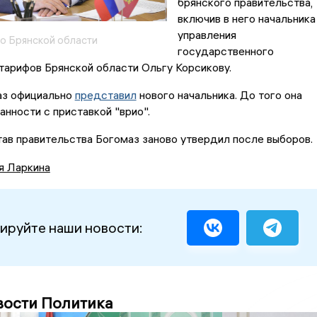
брянского правительства,
включив в него начальника
управления
о Брянской области
государственного
тарифов Брянской области Ольгу Корсикову.
аз официально
представил
нового начальника. До того она
анности с приставкой "врио".
став правительства Богомаз заново утвердил после выборов.
я Ларкина
ируйте наши новости:
вости Политика