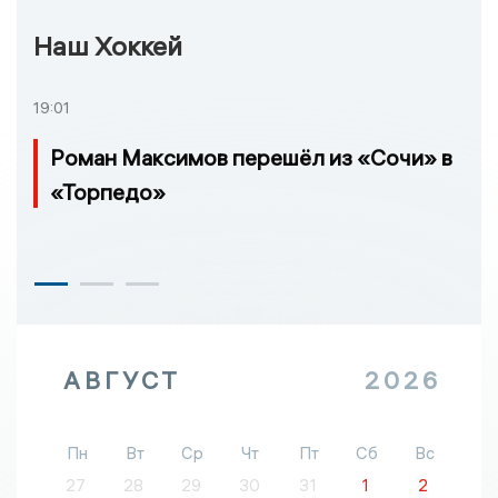
Наш Хоккей
19:01
Роман Максимов перешёл из «Сочи» в
«Торпедо»
АВГУСТ
2026
Пн
Вт
Ср
Чт
Пт
Сб
Вс
27
28
29
30
31
1
2