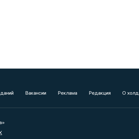
зданий
Вакансии
Реклама
Редакция
О холд
а»
X