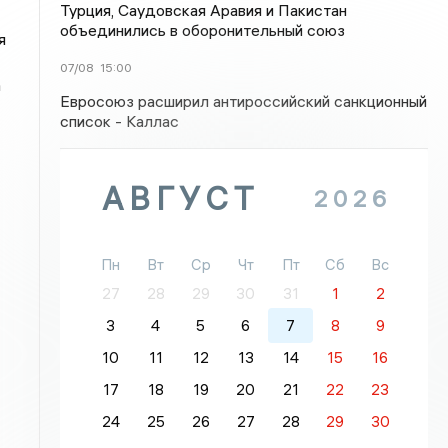
Турция, Саудовская Аравия и Пакистан
объединились в оборонительный союз
я
07/08
15:00
а
Евросоюз расширил антироссийский санкционный
список - Каллас
АВГУСТ
2026
Пн
Вт
Ср
Чт
Пт
Сб
Вс
27
28
29
30
31
1
2
3
4
5
6
7
8
9
10
11
12
13
14
15
16
17
18
19
20
21
22
23
24
25
26
27
28
29
30