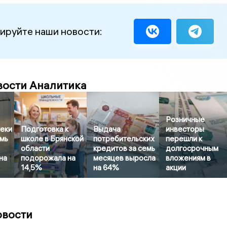
ируйте наши новости:
вости Аналитика
Розничные
еки
Подготовка к
Выдача
инвесторы
емь
школе в Брянской
потребительских
перешли к
области
кредитов за семь
долгосрочным
на
подорожала на
месяцев выросла
вложениям в
14,5%
на 64%
акции
овости