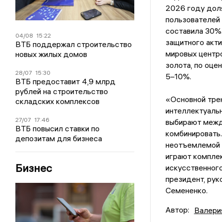
2026 году дол
пользователей 
составила 30%.
04/08
15:22
защитного акти
ВТБ поддержал строительство
мировых центро
новых жилых домов
золота, по оце
28/07
15:30
5–10%.
ВТБ предоставит 4,9 млрд
рублей на строительство
«Основной тре
складских комплексов
интеллектуальн
27/07
17:46
выбирают между
ВТБ повысил ставки по
комбинировать.
депозитам для бизнеса
неотъемлемой 
играют комплек
Бизнес
искусственного
президент, рук
Семененко.
Автор:
Валери