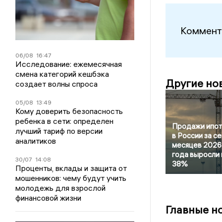
Коммент
06/08
16:47
Исследование: ежемесячная
смена категорий кешбэка
Другие но
создает волны спроса
05/08
13:49
Кому доверить безопасность
ребенка в сети: определен
Продажи ипот
лучший тариф по версии
в России за с
аналитиков
месяцев 2026
года выросли 
30/07
14:08
38%
Проценты, вклады и защита от
мошенников: чему будут учить
молодежь для взрослой
финансовой жизни
Главные н