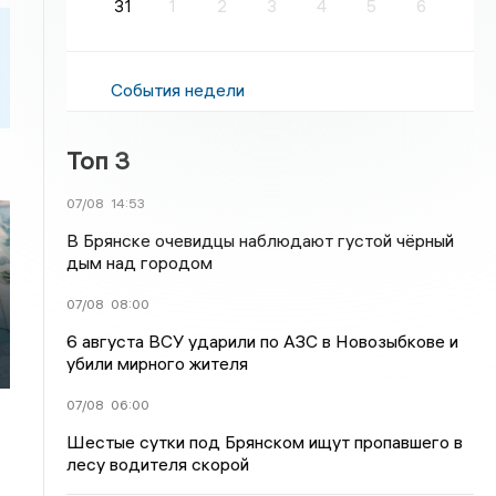
31
1
2
3
4
5
6
События недели
Топ 3
07/08
14:53
В Брянске очевидцы наблюдают густой чёрный
дым над городом
07/08
08:00
6 августа ВСУ ударили по АЗС в Новозыбкове и
убили мирного жителя
07/08
06:00
Шестые сутки под Брянском ищут пропавшего в
лесу водителя скорой