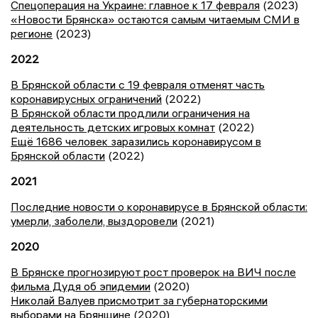
Спецоперация на Украине: главное к 17 февраля
(2023)
«Новости Брянска» остаются самым читаемым СМИ в
регионе
(2023)
2022
В Брянской области с 19 февраля отменят часть
коронавирусных ограничений
(2022)
В Брянской области продлили ограничения на
деятельность детских игровых комнат
(2022)
Ещё 1686 человек заразились коронавирусом в
Брянской области
(2022)
2021
Последние новости о коронавирусе в Брянской области:
умерли, заболели, выздоровели
(2021)
2020
В Брянске прогнозируют рост проверок на ВИЧ после
фильма Дудя об эпидемии
(2020)
Николай Валуев присмотрит за губернаторскими
выборами на Брянщине
(2020)