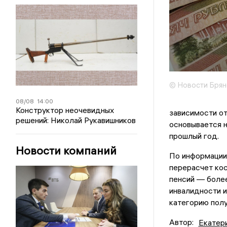
© Новости Брян
08/08
14:00
Конструктор неочевидных
зависимости о
решений: Николай Рукавишников
основывается н
прошлый год.
Новости компаний
По информации 
перерасчет кос
пенсий — более
инвалидности и
категорию полу
Автор:
Екатер