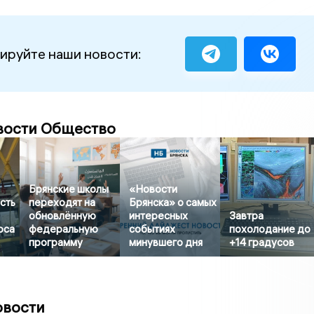
ируйте наши новости:
вости Общество
Брянские школы
«Новости
сть
переходят на
Брянска» о самых
обновлённую
интересных
Завтра
оса
федеральную
событиях
похолодание до
программу
минувшего дня
+14 градусов
овости