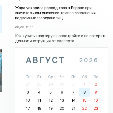
Жара ускорила расход газа в Европе при
значительном снижении темпов заполнения
подземных газохранилищ
08/08
12:08
Как купить квартиру в новостройке и не потерять
деньги: инструкция от эксперта
АВГУСТ
2026
Пн
Вт
Ср
Чт
Пт
Сб
Вс
27
28
29
30
31
1
2
3
4
5
6
7
8
9
10
11
12
13
14
15
16
17
18
19
20
21
22
23