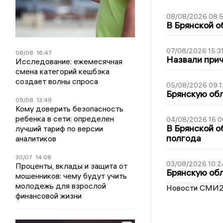
08/08/2026 08:
В Брянской о
07/08/2026 15:3
06/08
16:47
Назвали прич
Исследование: ежемесячная
смена категорий кешбэка
создает волны спроса
05/08/2026 09:1
Брянскую обл
05/08
13:49
Кому доверить безопасность
ребенка в сети: определен
04/08/2026 16:0
В Брянской о
лучший тариф по версии
полгода
аналитиков
30/07
14:08
03/08/2026 10:2
Проценты, вклады и защита от
Брянскую обл
мошенников: чему будут учить
молодежь для взрослой
Новости СМИ
финансовой жизни