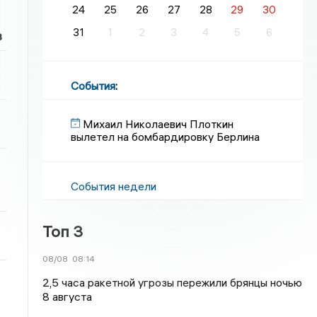
24
25
26
27
28
29
30
31
1
2
3
4
5
6
в
События
:
Михаил Николаевич Плоткин
вылетел на бомбардировку Берлина
События недели
Топ 3
08/08
08:14
2,5 часа ракетной угрозы пережили брянцы ночью
8 августа