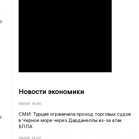
ь
о
Новости экономики
08/08
14:30
СМИ: Турция ограничила проход торговых судов
ю
в Черное море через Дарданеллы из-за атак
БПЛА
08/08
13:00