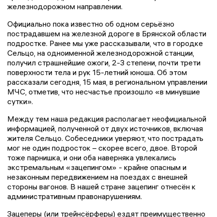
железнодорожном направлении.
Официально пока известно об одном серьёзно
пострадавшем на железной дороге в Брянской области
подростке. Ранее мы уже рассказывали, что в городке
Сельцо, на одноименной железнодорожной станции,
получил страшнейшие ожоги, 2-3 степени, почти трети
поверхности тела и рук 15-летний юноша. Об этом
рассказали сегодня, 15 мая, в региональном управлении
МЧС, отметив, что несчастье произошло «в минувшие
сутки».
Между тем наша редакция располагает неофициальной
информацией, полученной от двух источников, включая
жителя Сельцо. Собеседники уверяют, что пострадать
мог не один подросток – скорее всего, двое. Второй
тоже парнишка, и они оба наверняка увлекались
экстремальным «зацепингом» - крайне опасным и
незаконным передвижением на поездах с внешней
стороны вагонов. В нашей стране зацепинг отнесён к
административным правонарушениям.
Зацеперы (или трейнсёрферы) ездят преимущественно