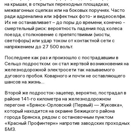
на крышах, в открытых переходных площадках,
межвагонных сцепках или на боковых поручнях. Часто
ради адреналина или эффектных фото- и видеоселфи.
Их не останавливает – до поры до времени, конечно -
смертельный риск: вероятность падения под колеса
поезда, столкновение с препятствиями (мосты,
светофоры) или удар током от контактной сети с
напряжением до 27 500 вольт.
Последнее как раз и произошло с пострадавшим в
Сельцо подростком: он стал жертвой возникновения на
железнодорожной электросети так называемого
дугового пробоя. Коварного и почти не оставляющего
шансов на жизнь…
Второй же подросток-зацепер, вероятно, пострадал в
районе 141-го километра на железнодорожном
перегоне «Брянск-Орловский (Первый) — Жуковка»,
который находится на окраине Бежицкого района
города Брянска, рядом с остановочным пунктом
«Красный Профинтерн» напротив заводских проходных
БМЗ.