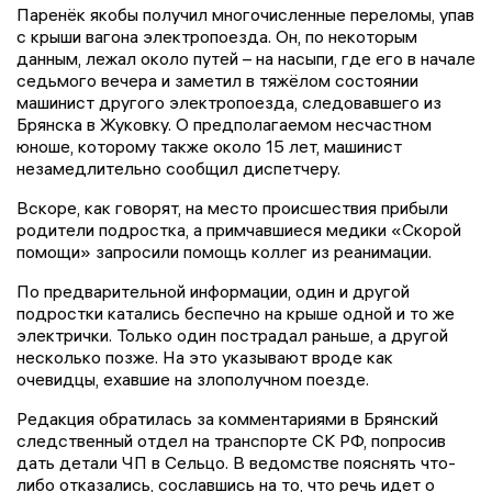
Паренёк якобы получил многочисленные переломы, упав
с крыши вагона электропоезда. Он, по некоторым
данным, лежал около путей – на насыпи, где его в начале
седьмого вечера и заметил в тяжёлом состоянии
машинист другого электропоезда, следовавшего из
Брянска в Жуковку. О предполагаемом несчастном
юноше, которому также около 15 лет, машинист
незамедлительно сообщил диспетчеру.
Вскоре, как говорят, на место происшествия прибыли
родители подростка, а примчавшиеся медики «Скорой
помощи» запросили помощь коллег из реанимации.
По предварительной информации, один и другой
подростки катались беспечно на крыше одной и то же
электрички. Только один пострадал раньше, а другой
несколько позже. На это указывают вроде как
очевидцы, ехавшие на злополучном поезде.
Редакция обратилась за комментариями в Брянский
следственный отдел на транспорте СК РФ, попросив
дать детали ЧП в Сельцо. В ведомстве пояснять что-
либо отказались, сославшись на то, что речь идет о