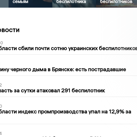
семьям
беспилотника
беспилотников
овости
50
бласти сбили почти сотню украинских беспилотнико
1
ину черного дыма в Брянске: есть пострадавшие
2
асть за сутки атаковал 291 беспилотник
0
бласти индекс промпроизводства упал на 12,9% за
4