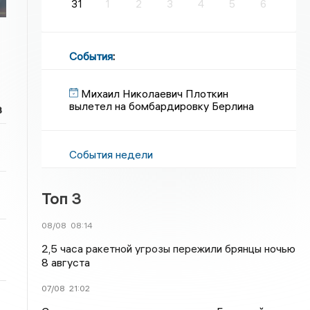
31
1
2
3
4
5
6
События
:
Михаил Николаевич Плоткин
вылетел на бомбардировку Берлина
в
События недели
Топ 3
08/08
08:14
2,5 часа ракетной угрозы пережили брянцы ночью
8 августа
07/08
21:02