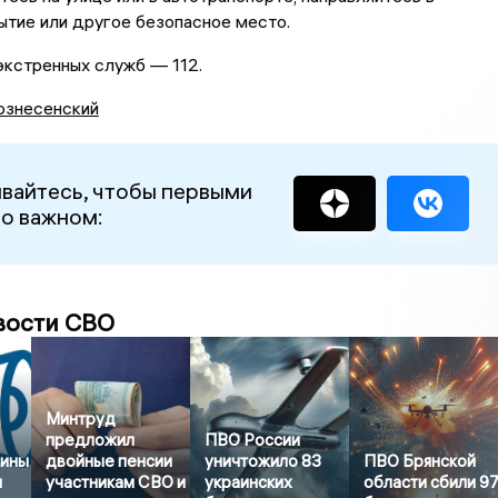
тие или другое безопасное место.
экстренных служб — 112.
ознесенский
вайтесь, чтобы первыми
 о важном:
вости СВО
Минтруд
предложил
ПВО России
щины
двойные пенсии
уничтожило 83
ПВО Брянской
я
участникам СВО и
украинских
области сбили 9