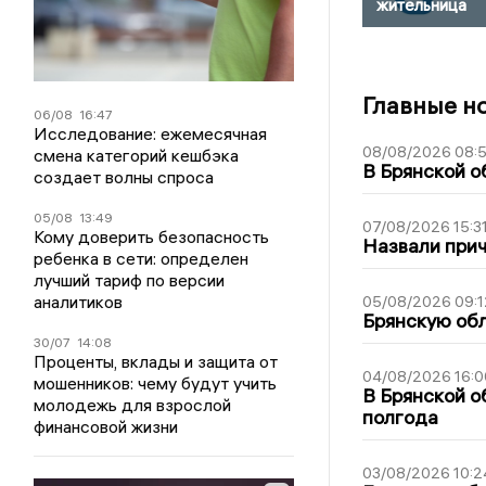
жительница
Главные н
06/08
16:47
Исследование: ежемесячная
08/08/2026 08:
смена категорий кешбэка
В Брянской о
создает волны спроса
05/08
13:49
07/08/2026 15:3
Кому доверить безопасность
Назвали прич
ребенка в сети: определен
лучший тариф по версии
аналитиков
05/08/2026 09:1
Брянскую обл
30/07
14:08
Проценты, вклады и защита от
04/08/2026 16:0
мошенников: чему будут учить
В Брянской о
молодежь для взрослой
полгода
финансовой жизни
03/08/2026 10:2