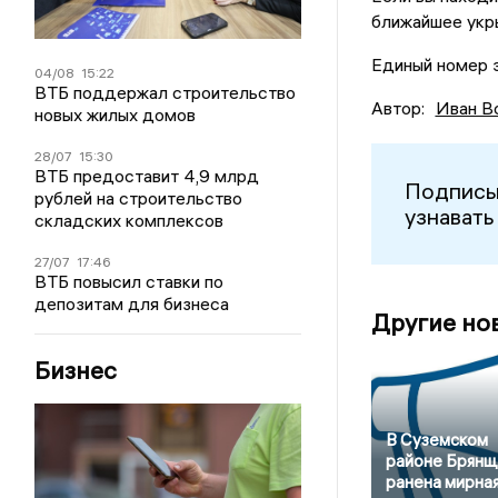
ближайшее укры
Единый номер 
04/08
15:22
ВТБ поддержал строительство
Автор:
Иван В
новых жилых домов
28/07
15:30
ВТБ предоставит 4,9 млрд
Подписы
рублей на строительство
узнавать
складских комплексов
27/07
17:46
ВТБ повысил ставки по
депозитам для бизнеса
Другие но
Бизнес
В Суземском
районе Брян
ранена мирна