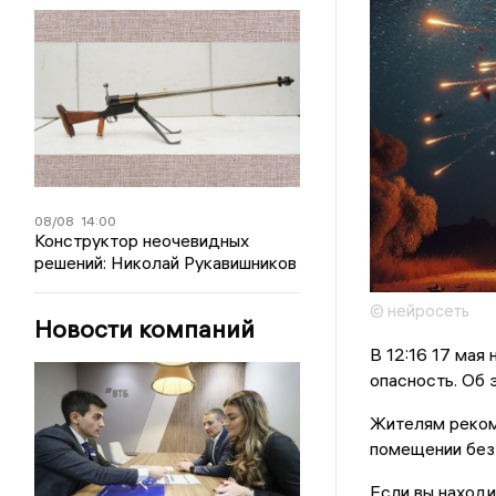
08/08
14:00
Конструктор неочевидных
решений: Николай Рукавишников
© нейросеть
Новости компаний
В 12:16 17 мая
опасность. Об 
Жителям рекоме
помещении без 
Если вы находи