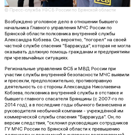
© Пресс-служба УФСБ России по Брянской области
Возбуждено уголовное дело в отношении бывшего
начальника Главного управления МЧС России по
Брянской области полковника внутренней службы
Александра Кобзева. Он, вероятно, "погорел" на своей
частной службе спасения "Барракуда", которая не могла
оказывать должную помощь гражданам и предприятиям
при чрезвычайных ситуациях.
Региональные управления ФСБ и МВД России при
участии службы внутренней безопасности МЧС выявили
и пресекли, предположительно, противоправную
деятельность со стороны Александра Николаевича
Кобзева, полковника внутренней службы в отставке и
бывшего главного спасателя Брянщины (с 2007-го по
2014 год), а в последние годы обычного бизнесмена и
руководителя необычной компании - учреждённой им
коммерческой службы спасения "Барракуда". Он, по
версии следствия, "склонил руководящих сотрудников
ГУ МЧС России по Брянской области к превышению
должностных полномочий в интересах возглавляемой