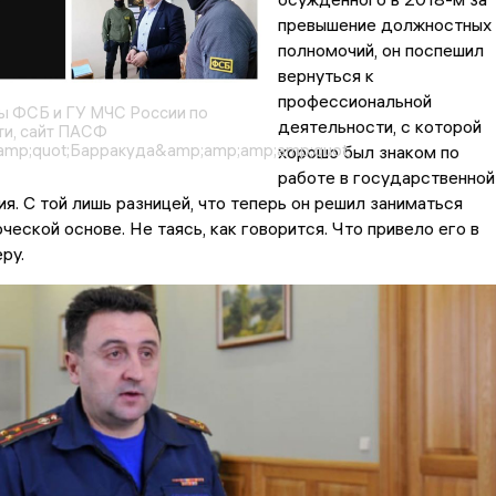
превышение должностных
полномочий, он поспешил
вернуться к
профессиональной
 ФСБ и ГУ МЧС России по
деятельности, с которой
ти, сайт ПАСФ
mp;quot;Барракуда&amp;amp;amp;amp;quot;
хорошо был знаком по
работе в государственной
я. С той лишь разницей, что теперь он решил заниматься
ческой основе. Не таясь, как говорится. Что привело его в
ру.