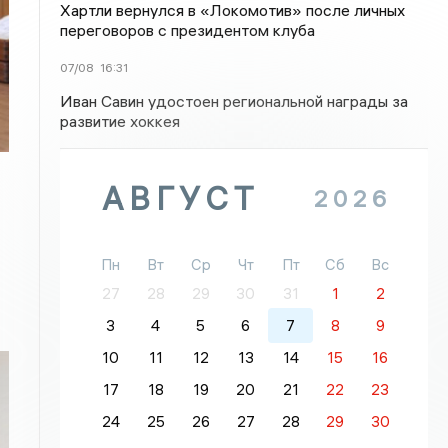
Хартли вернулся в «Локомотив» после личных
переговоров с президентом клуба
07/08
16:31
Иван Савин удостоен региональной награды за
развитие хоккея
АВГУСТ
2026
Пн
Вт
Ср
Чт
Пт
Сб
Вс
27
28
29
30
31
1
2
3
4
5
6
7
8
9
10
11
12
13
14
15
16
17
18
19
20
21
22
23
24
25
26
27
28
29
30