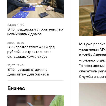
04/08
15:22
ВТБ поддержал строительство
новых жилых домов
28/07
15:30
Мы уже расска
ВТБ предоставит 4,9 млрд
управления МЧС
рублей на строительство
службы Алексан
складских комплексов
уголовного дел
"о превышении 
27/07
17:46
ВТБ повысил ставки по
спасатель реги
депозитам для бизнеса
Службы спасени
Бизнес