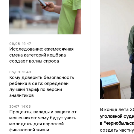
06/08
16:47
Исследование: ежемесячная
смена категорий кешбэка
создает волны спроса
05/08
13:49
Кому доверить безопасность
ребенка в сети: определен
лучший тариф по версии
аналитиков
30/07
14:08
В конце лета 
Проценты, вклады и защита от
уголовной суд
мошенников: чему будут учить
в "чернобыльск
молодежь для взрослой
финансовой жизни
создать частну