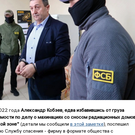
2022 года
Александр Кобзев, едва избавившись от груза
имости по делу о махинациях со сносом радиационных домо
ой зоне"
(детали мы сообщили
в этой заметке
), поспешил
ю Службу спасения - фирму в формате общества с