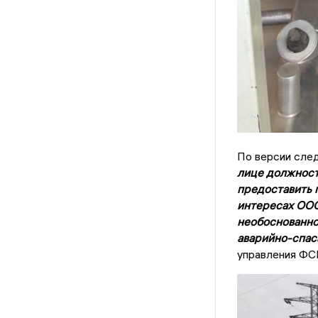
По версии сле
лице должност
предоставить 
интересах ООО
необоснованно
аварийно-спас
управления ФСБ