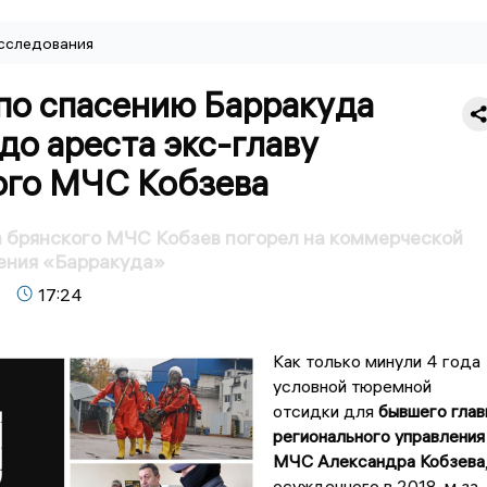
сследования
по спасению Барракуда
до ареста экс-главу
ого МЧС Кобзева
 брянского МЧС Кобзев погорел на коммерческой
ения «Барракуда»
17:24
Как только минули 4 года
условной тюремной
отсидки для
бывшего глав
регионального управления
МЧС Александра Кобзева
осужденного в 2018-м за