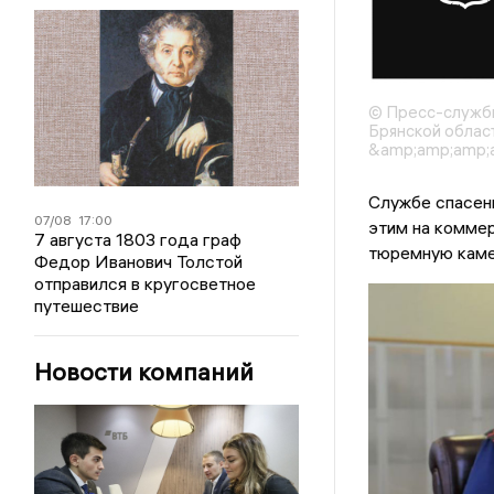
© Пресс-службы
Брянской облас
&amp;amp;amp;a
Службе спасени
07/08
17:00
этим на коммер
7 августа 1803 года граф
тюремную каме
Федор Иванович Толстой
отправился в кругосветное
путешествие
Новости компаний