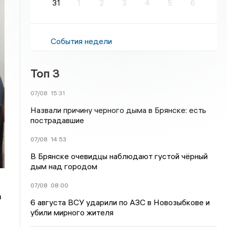
31
1
2
3
4
5
6
События недели
Топ 3
07/08
15:31
Назвали причину черного дыма в Брянске: есть
пострадавшие
07/08
14:53
В Брянске очевидцы наблюдают густой чёрный
дым над городом
07/08
08:00
в
6 августа ВСУ ударили по АЗС в Новозыбкове и
убили мирного жителя