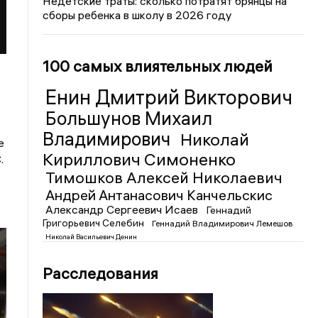
Недетские траты: сколько потратят брянцы на
сборы ребенка в школу в 2026 году
100 самых влиятельных людей
Енин Дмитрий Викторович
Большунов Михаил
Владимирович
Николай
е
Кириллович Симоненко
.
Тимошков Алексей Николаевич
Андрей Антанасович Канчельскис
Александр Сергеевич Исаев
Геннадий
Григорьевич Селебин
Геннадий Владимирович Лемешов
Николай Васильевич Денин
Расследования