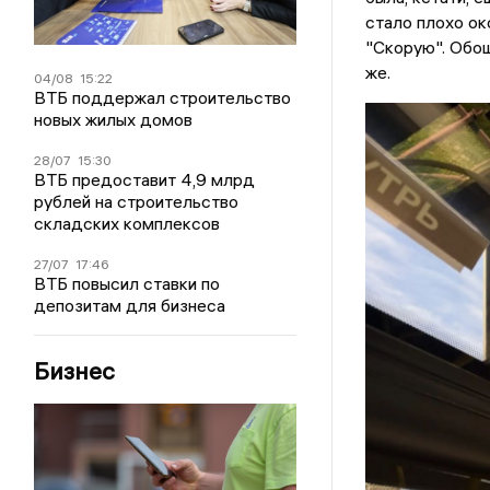
стало плохо ок
"Скорую". Обош
же.
04/08
15:22
ВТБ поддержал строительство
новых жилых домов
28/07
15:30
ВТБ предоставит 4,9 млрд
рублей на строительство
складских комплексов
27/07
17:46
ВТБ повысил ставки по
депозитам для бизнеса
Бизнес