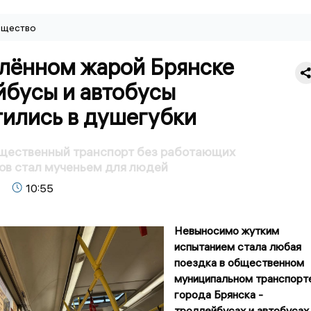
щество
алённом жарой Брянске
йбусы и автобусы
тились в душегубки
бщественный транспорт без работающих
ов стал мученьем для людей
10:55
Невыносимо жутким
испытанием стала любая
поездка в общественном
муниципальном транспорт
города Брянска -
троллейбусах и автобусах.