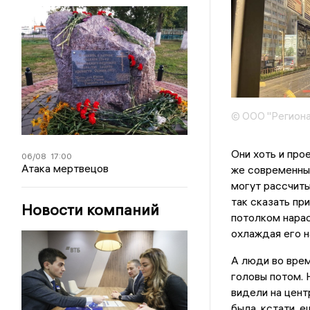
© ООО "Региона
Они хоть и про
06/08
17:00
Атака мертвецов
же современные
могут рассчиты
так сказать пр
Новости компаний
потолком нарас
охлаждая его н
А люди во врем
головы потом. 
видели на цент
была, кстати, 