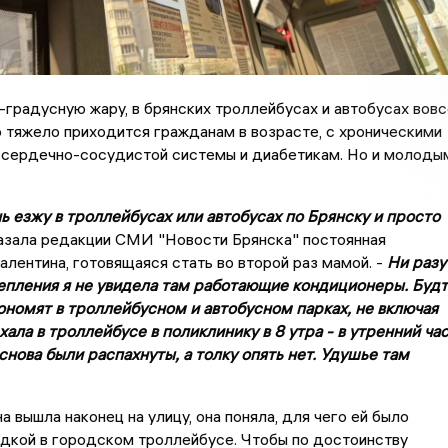
2-градусную жару, в брянских троллейбусах и автобусах вовс
 тяжело приходится гражданам в возрасте, с хроническими
 сердечно-сосудистой системы и диабетикам. Но и молоды
ь езжу в троллейбусах или автобусах по Брянску и просто
казала редакции СМИ "Новости Брянска" постоянная
алентина, готовящаяся стать во второй раз мамой. -
Ни разу
епления я не увидела там работающие кондиционеры. Буд
ономят в троллейбусном и автобусном парках, не включая
ехала в троллейбусе в поликлинику в 8 утра - в утренний ча
снова были распахнуты, а толку опять нет. Удушье там
а вышла наконец на улицу, она поняла, для чего ей было
дкой в городском троллейбусе. Чтобы по достоинству