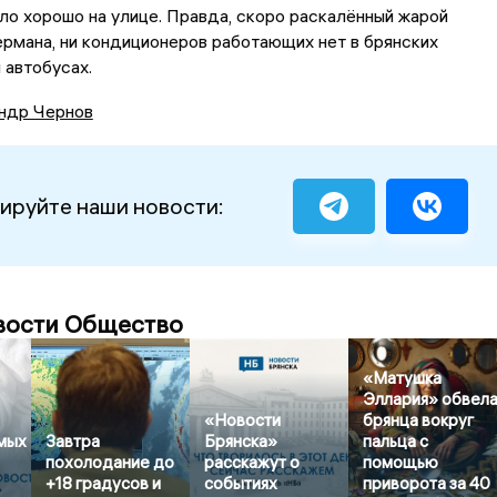
ыло хорошо на улице. Правда, скоро раскалённый жарой
Германа, ни кондиционеров работающих нет в брянских
и автобусах.
ндр Чернов
ируйте наши новости:
вости Общество
«Матушка
Эллария» обвел
«Новости
брянца вокруг
амых
Завтра
Брянска»
пальца с
похолодание до
расскажут о
помощью
+18 градусов и
событиях
приворота за 40