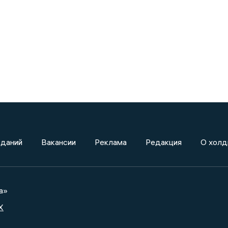
зданий
Вакансии
Реклама
Редакция
О холд
а»
X