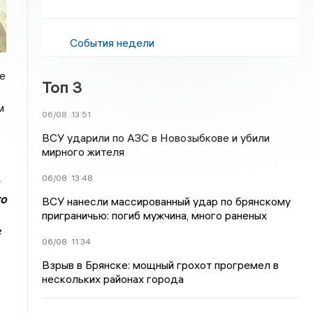
События недели
е
Топ 3
м
06/08
13:51
ВСУ ударили по АЗС в Новозыбкове и убили
мирного жителя
06/08
13:48
то
ВСУ нанесли массированный удар по брянскому
приграничью: погиб мужчина, много раненых
с
06/08
11:34
Взрыв в Брянске: мощный грохот прогремел в
нескольких районах города