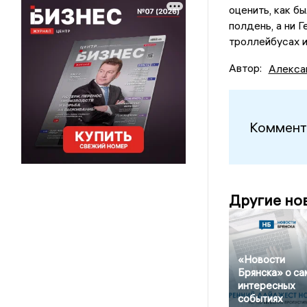
оценить, как б
полдень, а ни 
троллейбусах 
Автор:
Алекса
Коммент
Другие но
«Новости
Брянска» о с
интересных
событиях