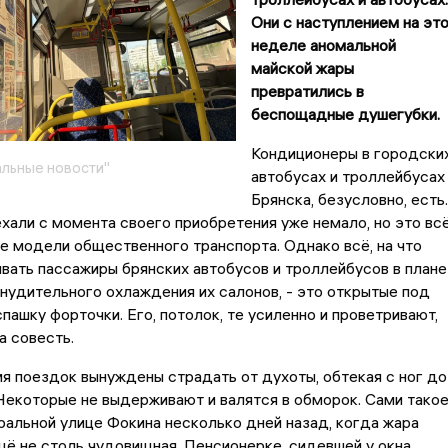
Они с наступлением на эт
неделе аномальной
майской жары
превратились в
беспощадные душегубки.
Кондиционеры в городски
льные новости"
автобусах и троллейбусах
Брянска, безусловно, есть.
ехали с момента своего приобретения уже немало, но это вс
 модели общественного транспорта. Однако всё, на что
вать пассажиры брянских автобусов и троллейбусов в плане
инудительного охлаждения их салонов, - это открытые под
пашку форточки. Его, потолок, те усиленно и проветривают,
а совесть.
я поездок вынуждены страдать от духоты, обтекая с ног до
Некоторые не выдерживают и валятся в обморок. Сами тако
ральной улице Фокина несколько дней назад, когда жара
ещё не столь чудовищная. Пенсионерке, сидевшей у окна,