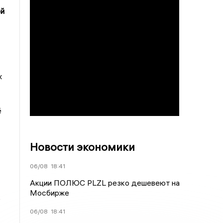
ой
х
ё
Новости экономики
06/08
18:41
Акции ПОЛЮС PLZL резко дешевеют на
Мосбирже
е
06/08
18:41