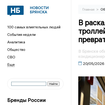
НОВОСТИ
>
Главная
Об
БРЯНСКА
В раск
100 самых влиятельных людей
тролле
События недели
превра
Аналитика
Общество
В Брянске о
кондиционер
СВО
20/05/2026
Бренды России