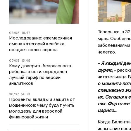
Теперь же, в 3
06/08
16:47
Исследование: ежемесячная
мрак. Особенно
смена категорий кешбэка
заболеваниями
создает волны спроса
нелегко.
05/08
13:49
- Я каждый ден
Кому доверить безопасность
дурею
, - расс
ребенка в сети: определен
читательница В
лучший тариф по версии
аналитиков
с момента пот
специально эк
30/07
14:08
их. Сегодня я 
Проценты, вклады и защита от
пик. Форточки 
мошенников: чему будут учить
царило...
молодежь для взрослой
финансовой жизни
Когда Валентин
испытание поез