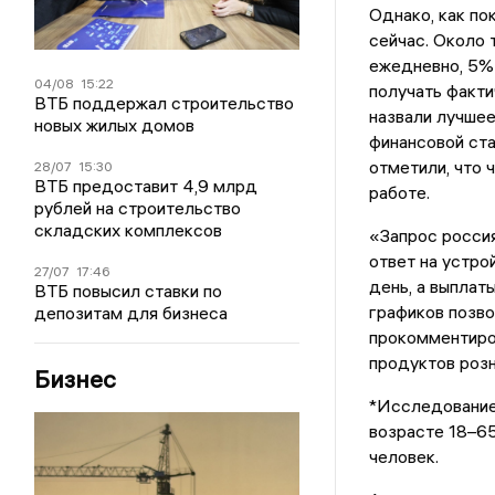
Однако, как по
сейчас. Около 
ежедневно, 5% 
04/08
15:22
получать факти
ВТБ поддержал строительство
назвали лучше
новых жилых домов
финансовой ст
отметили, что 
28/07
15:30
ВТБ предоставит 4,9 млрд
работе.
рублей на строительство
складских комплексов
«Запрос россия
ответ на устро
27/07
17:46
день, а выплат
ВТБ повысил ставки по
графиков позво
депозитам для бизнеса
прокомментиро
продуктов розн
Бизнес
*Исследование 
возрасте 18–65
человек.