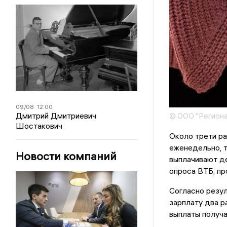
09/08
12:00
Дмитрий Дмитриевич
© ООО "Региона
Шостакович
Около трети ра
еженедельно, 
Новости компаний
выплачивают д
опроса ВТБ, п
Согласно резул
зарплату два р
выплаты получ