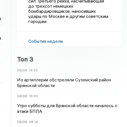
сил Третьего рейха, насчитывающая
до трехсот немецких
бомбардировщиков, наносивших
удары по Москве и другим советским
А
городам.
в
События недели
Топ 3
08/08
14:53
Из артиллерии обстреляли Суземский район
Брянской области
08/08
10:00
Утро субботы для Брянской области началось с
атаки БПЛА
08/08
08:14