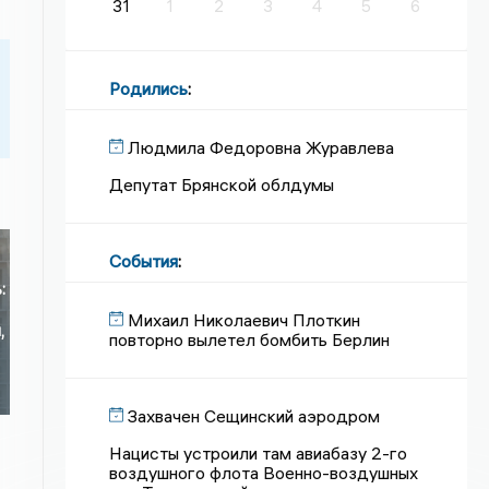
31
1
2
3
4
5
6
Родились
:
Людмила Федоровна Журавлева
Депутат Брянской облдумы
События
:
:
Михаил Николаевич Плоткин
,
повторно вылетел бомбить Берлин
Захвачен Сещинский аэродром
Нацисты устроили там авиабазу 2-го
воздушного флота Военно-воздушных