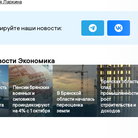
я Ларкина
ируйте наши новости:
вости Экономика
Брянская область
сть
Пенсии брянских
спад
военных и
В Брянской
промышленности
силовиков
области началась
рост
та
проиндексируют
переоценка
строительства и
на 4% с 1 октября
земли
доходов