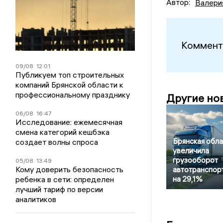
Автор:
Валери
Коммент
09/08
12:01
Публикуем топ строительных
компаний Брянской области к
профессиональному празднику
Другие но
06/08
16:47
Исследование: ежемесячная
смена категорий кешбэка
Брянская обла
создает волны спроса
увеличила
грузооборот
05/08
13:49
Кому доверить безопасность
автотранспор
ребенка в сети: определен
на 29,1%
лучший тариф по версии
аналитиков