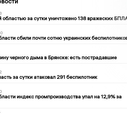
овости
3
 областью за сутки уничтожено 138 вражеских БПЛ
50
бласти сбили почти сотню украинских беспилотнико
1
ину черного дыма в Брянске: есть пострадавшие
2
асть за сутки атаковал 291 беспилотник
0
бласти индекс промпроизводства упал на 12,9% за
2