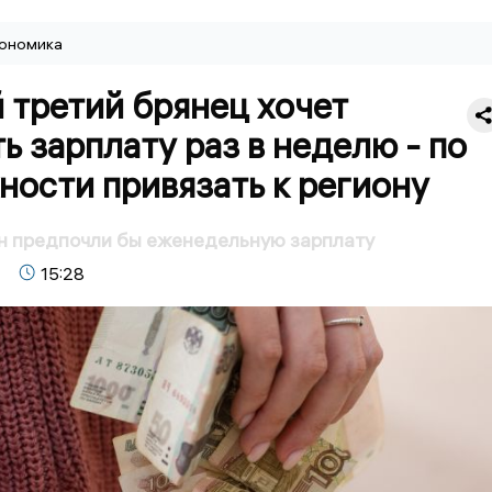
ономика
 третий брянец хочет
ь зарплату раз в неделю - по
ости привязать к региону
н предпочли бы еженедельную зарплату
15:28