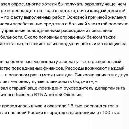
казал опрос, многие хотели бы получать зарплату чаще, чем
трети респондентов – раз в неделю, почти каждый десятый –
– по факту выполненных работ. Основной причиной желания
чески заработанные средства с большей частотой россияне
е управление повседневными расходами и повышение
абильности. Около половины опрошенных банком также
частота выплат влияет на их продуктивность и мотивацию на
н на более частую выплату зарплаты – это рациональный
йство повседневных финансов. Расходы возникают каждый
ы – в основном раз в месяц или два. Синхронизация этих двух
ляет человеку лучше планировать бюджет», –
вал старший вице-президент, руководитель департамента
ичного бизнеса ВТБ Алексей Охорзин.
проводилось в мае и охватило 1,5 тыс. респондентов в
 лет по всей России в городах с населением от 100 тыс.