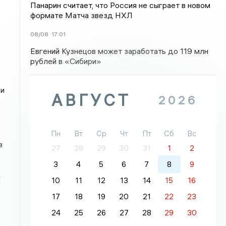
Панарин считает, что Россия не сыграет в новом
формате Матча звезд НХЛ
08/08
17:01
Евгений Кузнецов может заработать до 119 млн
рублей в «Сибири»
ки
АВГУСТ
2026
Пн
Вт
Ср
Чт
Пт
Сб
Вс
в
27
28
29
30
31
1
2
3
4
5
6
7
8
9
а
10
11
12
13
14
15
16
17
18
19
20
21
22
23
24
25
26
27
28
29
30