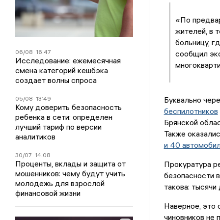
«По предвар
жителей, в 
больницу, г
06/08
16:47
сообщил эк
Исследование: ежемесячная
многокварти
смена категорий кешбэка
создает волны спроса
05/08
13:49
Буквально через
Кому доверить безопасность
беспилотников
ребенка в сети: определен
Брянской облас
лучший тариф по версии
Также оказали
аналитиков
и 40 автомоби
30/07
14:08
Проценты, вклады и защита от
Прокуратура р
мошенников: чему будут учить
безопасности в
молодежь для взрослой
такова: тысячи
финансовой жизни
Наверное, это 
чиновников не 