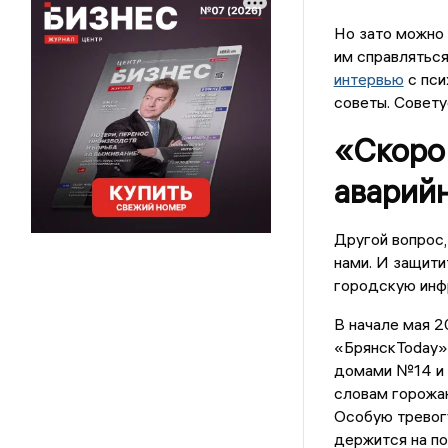
Но зато можно 
им справлятьс
интервью
с пси
советы. Совету
«Скоро 
аварий
Другой вопрос,
нами. И защити
городскую инф
В начале мая 2
«БрянскToday»
домами №14 и №
словам горожан
Особую тревогу
держится на п