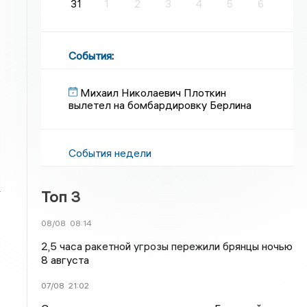
31
1
2
3
4
5
6
События
:
Михаил Николаевич Плоткин
вылетел на бомбардировку Берлина
События недели
р
Топ 3
08/08
08:14
2,5 часа ракетной угрозы пережили брянцы ночью
8 августа
07/08
21:02