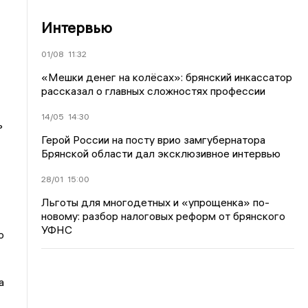
Интервью
01/08
11:32
«Мешки денег на колёсах»: брянский инкассатор
рассказал о главных сложностях профессии
14/05
14:30
ь
Герой России на посту врио замгубернатора
Брянской области дал эксклюзивное интервью
28/01
15:00
Льготы для многодетных и «упрощенка» по-
новому: разбор налоговых реформ от брянского
УФНС
о
а