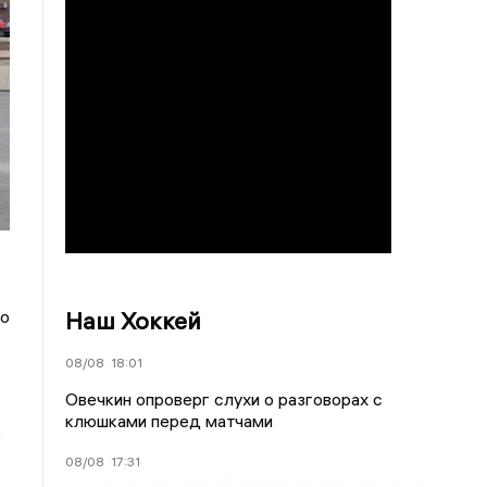
Наш Хоккей
 о
08/08
18:01
Овечкин опроверг слухи о разговорах с
клюшками перед матчами
о
08/08
17:31