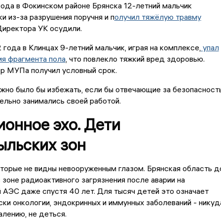
ода в Фокинском районе Брянска 12-летний мальчик
ки из-за разрушения поручня и п
олучил тяжёлую травму
 Директора УК осудили.
 года в Клинцах 9-летний мальчик, играя на комплексе,
упал
ия фрагмента пола
, что повлекло тяжкий вред здоровью.
р МУПа получил условный срок.
жно было бы избежать, если бы отвечающие за безопасност
ельно занимались своей работой.
онное эхо. Дети
ыльских зон
оторые не видны невооруженным глазом. Брянская область д
в зоне радиоактивного загрязнения после аварии на
АЭС даже спустя 40 лет. Для тысяч детей это означает
ки онкологии, эндокринных и иммунных заболеваний - никуд
алению, не деться.