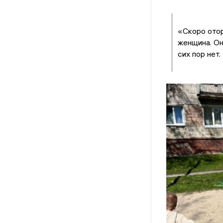
«Скоро отор
женщина. Он
сих пор нет.