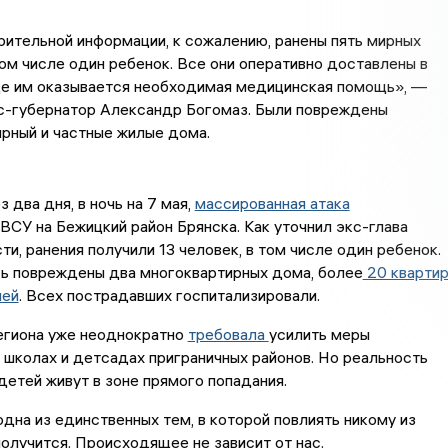
ительной информации, к сожалению, ранены пять мирных
том числе один ребенок. Все они оперативно доставлены в
де им оказывается необходимая медицинская помощь», —
с-губернатор Александр Богомаз. Были повреждены
рный и частные жилые дома.
 два дня, в ночь на 7 мая,
массированная атака
ВСУ на Бежицкий район Брянска. Как уточнил экс-глава
ти, ранения получили 13 человек, в том числе один ребенок.
сь повреждены два многоквартирных дома, более
20 кварти
лей
. Всех пострадавших госпитализировали.
егиона уже неоднократно
требовала
усилить меры
 школах и детсадах приграничных районов. Но реальность
 детей живут в зоне прямого попадания.
одна из единственных тем, в которой повлиять никому из
получится. Происходящее не зависит от нас.