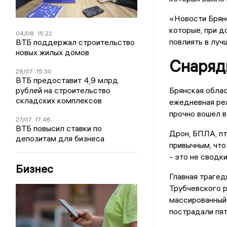
«Новости Брянс
которые, при д
04/08
15:22
повлиять в луч
ВТБ поддержал строительство
новых жилых домов
Снаряд
28/07
15:30
ВТБ предоставит 4,9 млрд
рублей на строительство
Брянская облас
складских комплексов
ежедневная реа
прочно вошел в
27/07
17:46
ВТБ повысил ставки по
Дрон, БПЛА, пт
депозитам для бизнеса
привычным, что
- это не сводк
Бизнес
Главная трагед
Трубчевского р
массированный
пострадали пят