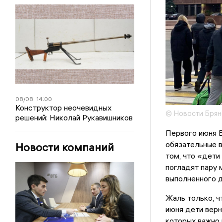
08/08
14:00
Конструктор неочевидных
© Новости Брян
решений: Николай Рукавишников
Первого июня Б
обязательные в
Новости компаний
том, что «дети
погладят пару 
выполненного д
Жаль только, ч
июня дети верн
которых важно 