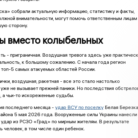
ка» собрали актуальную информацию, статистику и факты,
олжной внимательности, могут помочь ответственным лицам
шую сторону.
ы вместо колыбельных
ть - приграничная. Воздушная тревога здесь уже практичес
льность, к большому сожалению. С начала года регион
 топ-5 самых атакуемых областей России.
ички, воздушная, ракетная - все это стало настолько
 уже не вызывает прежней паники. Но последствия обстрело
и, а чьи-то искореженные судьбы.
ия последнего месяца -
удар ВСУ по поселку
Белая Березк
айона 5 мая 2026 года. Вооруженные силы Украины нанесли
 удар из РСЗО «Град» по мирным жителям. В результате
ь человек, в том числе один ребенок.