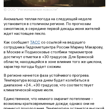
© ООО "Региональные новости"
Аномально теплая погода на следующей неделе
установится в столичном регионе. По прогнозам
синоптиков, в середине первой декады июня жителей
ждет настоящее пекло.
Как сообщает
ТАСС
со ссылкой на ведущего
сотрудника Гидрометцентра России Марину Макарову,
в Москве и Подмосковье столбики термометров
достигнут отметки в +30 градусов. Для Брянской
области, находящейся в зоне влияния того же циклона,
характер погоды будет схожим.
В регионе начнется фаза устойчивого прогрева.
Температура воздуха днем будет колебаться в
диапазоне +24...+30 градусов, что соответствует
климатической норме июля.
Единственное, что немного омрачит потепление -
возможны кратковременные дожди, однако они не
принесут похолодания. Температура останется высокой