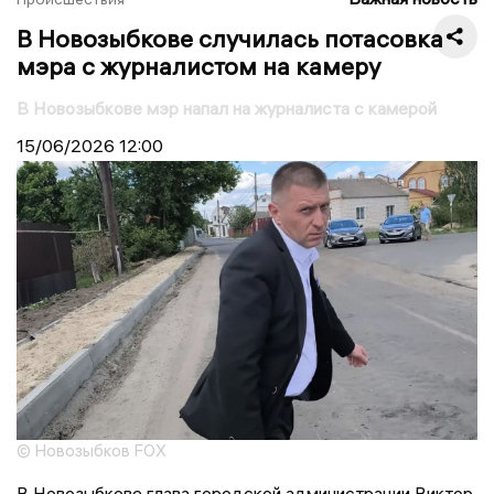
В Новозыбкове случилась потасовка
мэра с журналистом на камеру
В Новозыбкове мэр напал на журналиста с камерой
15/06/2026
12:00
© Новозыбков FOX
В Новозыбкове глава городской администрации Виктор