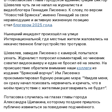
Шевелев чуть ли не напал на журналиста и
видеоблогера Геннадия Лисеенко. К слову, по версии
"Новостей Брянска", именно Геннадий за свое
неравнодушие и активную жизненную позицию
стал
блогером 2025 года
.
Нынешний инцидент произошёл на улице
Интернациональной, где местные жители жаловались на
некачественное благоустройство тротуаров.
Шевелев, завидев Лисеенко с камерой, попытался
уехать. Журналист попросил комментарий, но чиновник
схватил видеокамеру и едва не бросил её на землю. На
происшествие обратили внимание наши
коллеги
из
издания "Брянский ворчун". Им Лисеенко
прокомментировал бурную реакцию мэра: "Увидев меня,
он сразу начал психовать нервничать и кричать, что в
моём присутствии с жителями разговаривать не будет".
Потасовка случилась на глазах главы города
Александра Щипакина, которому позднее пришлось
публично извиниться за поведение подчинённого.