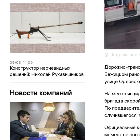
© Подслушано 
08/08
14:00
Дорожно-транс
Конструктор неочевидных
решений: Николай Рукавишников
Бежицком район
улице Орловско
Новости компаний
На место инцид
бригада скоро
По предварите
случившегося, 
Официальные к
момент не пос