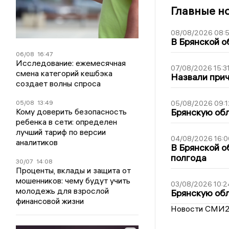
Главные н
08/08/2026 08:
В Брянской о
06/08
16:47
Исследование: ежемесячная
07/08/2026 15:3
смена категорий кешбэка
Назвали прич
создает волны спроса
05/08
13:49
05/08/2026 09:1
Кому доверить безопасность
Брянскую обл
ребенка в сети: определен
лучший тариф по версии
04/08/2026 16:0
аналитиков
В Брянской о
полгода
30/07
14:08
Проценты, вклады и защита от
мошенников: чему будут учить
03/08/2026 10:2
молодежь для взрослой
Брянскую обл
финансовой жизни
Новости СМИ