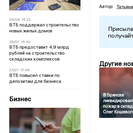
Автор:
Татьян
04/08
15:22
ВТБ поддержал строительство
Присыла
новых жилых домов
получайт
28/07
15:30
ВТБ предоставит 4,9 млрд
рублей на строительство
складских комплексов
Другие но
27/07
17:46
ВТБ повысил ставки по
депозитам для бизнеса
В Брянске
Бизнес
ликвидировал
пожар в склад
Олег Кошевог