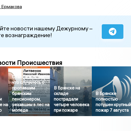
а Ермакова
йте новости нашему Дежурному –
е вознаграждение!
вости Происшествия
Стало известно,
что случилось с
пропавшим
В Брянске на
брянским
складе
В Брянске
и
пенсионером,
пострадали
полностью
е на
уехавшим в лес на
четыре человека
потушен крупны
о
мопеде
при пожаре
пожар 7 августа