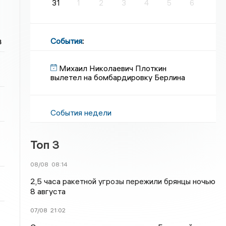
31
1
2
3
4
5
6
в
События
:
Михаил Николаевич Плоткин
вылетел на бомбардировку Берлина
События недели
Топ 3
08/08
08:14
2,5 часа ракетной угрозы пережили брянцы ночью
8 августа
07/08
21:02