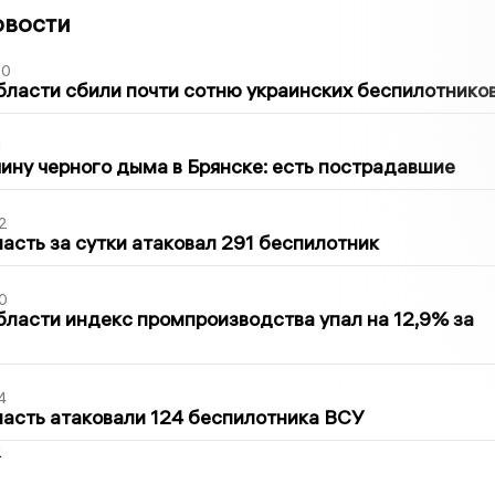
овости
50
бласти сбили почти сотню украинских беспилотнико
1
ину черного дыма в Брянске: есть пострадавшие
2
асть за сутки атаковал 291 беспилотник
0
бласти индекс промпроизводства упал на 12,9% за
4
асть атаковали 124 беспилотника ВСУ
2