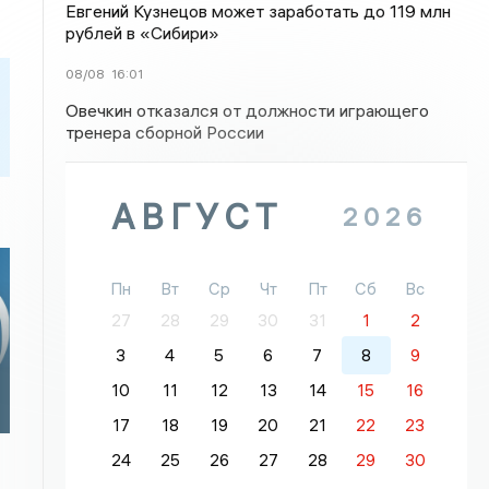
Евгений Кузнецов может заработать до 119 млн
рублей в «Сибири»
08/08
16:01
Овечкин отказался от должности играющего
тренера сборной России
АВГУСТ
2026
Пн
Вт
Ср
Чт
Пт
Сб
Вс
27
28
29
30
31
1
2
3
4
5
6
7
8
9
10
11
12
13
14
15
16
й
17
18
19
20
21
22
23
24
25
26
27
28
29
30