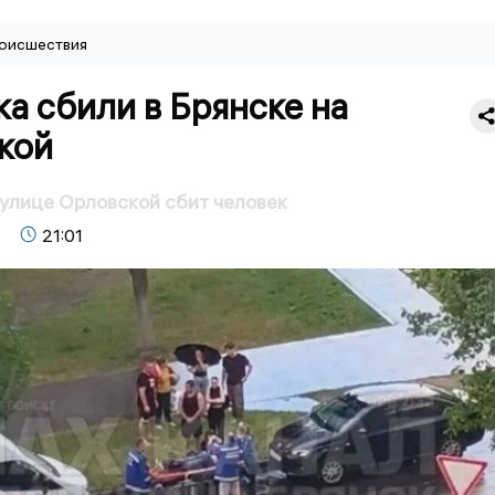
оисшествия
а сбили в Брянске на
кой
 улице Орловской сбит человек
21:01