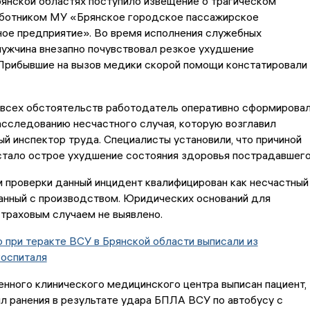
янской областях поступило извещение о трагическом
аботником МУ «Брянское городское пассажирское
ное предприятие». Во время исполнения служебных
ужчина внезапно почувствовал резкое ухудшение
 Прибывшие на вызов медики скорой помощи констатировали
 всех обстоятельств работодатель оперативно сформирова
сследованию несчастного случая, которую возглавил
й инспектор труда. Специалисты установили, что причиной
стало острое ухудшение состояния здоровья пострадавшего
 проверки данный инцидент квалифицирован как несчастный
занный с производством. Юридических оснований для
страховым случаем не выявлено.
при теракте ВСУ в Брянской области выписали из
госпиталя
енного клинического медицинского центра выписан пациент,
л ранения в результате удара БПЛА ВСУ по автобусу с