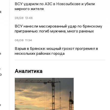
ВСУ ударили по АЗС в Новозыбкове и убили
мирного жителя
я
06/08
13:48
ВСУ нанесли массированный удар по брянскому
приграничью: погиб мужчина, много раненых
06/08
11:34
Взрыв в Брянске: мощный грохот прогремел в
нескольких районах города
е
е
Аналитика
о
в