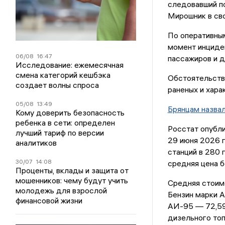
следовавший п
Мирошник в св
По оперативным
момент инциден
06/08
16:47
пассажиров и д
Исследование: ежемесячная
смена категорий кешбэка
Обстоятельств
создает волны спроса
раненых и хара
05/08
13:49
Брянцам назвал
Кому доверить безопасность
ребенка в сети: определен
Росстат опубли
лучший тариф по версии
29 июня 2026 г
аналитиков
станций в 280 
30/07
14:08
средняя цена б
Проценты, вклады и защита от
мошенников: чему будут учить
Средняя стоимо
молодежь для взрослой
Бензин марки А
финансовой жизни
АИ-95 — 72,59 
дизельного топ