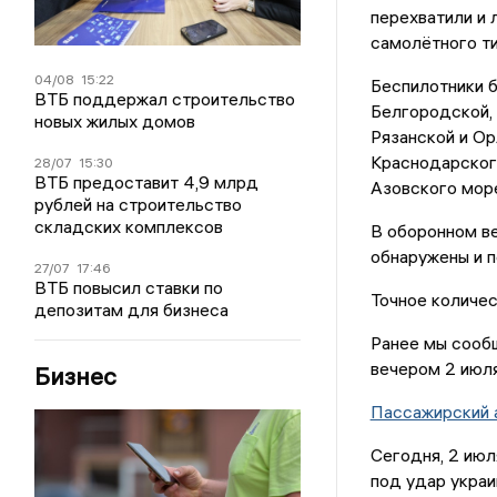
перехватили и 
самолётного ти
04/08
15:22
Беспилотники б
ВТБ поддержал строительство
Белгородской, 
новых жилых домов
Рязанской и Ор
Краснодарского
28/07
15:30
ВТБ предоставит 4,9 млрд
Азовского мор
рублей на строительство
складских комплексов
В оборонном в
обнаружены и 
27/07
17:46
ВТБ повысил ставки по
Точное количес
депозитам для бизнеса
Ранее мы сообщ
вечером 2 июля
Бизнес
Пассажирский 
Сегодня, 2 июл
под удар украи