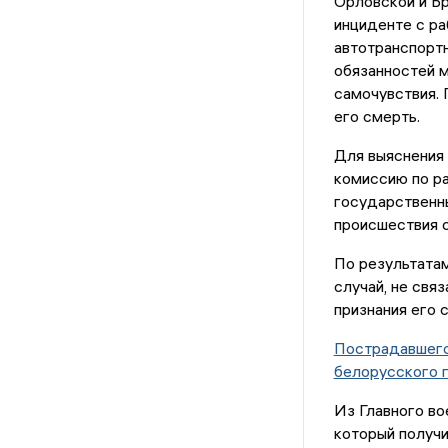
Орловской и Бр
инциденте с р
автотранспорт
обязанностей м
самочувствия.
его смерть.
Для выяснения
комиссию по ра
государственны
происшествия 
По результатам
случай, не свя
признания его 
Пострадавшего 
белорусского 
Из Главного во
который получи