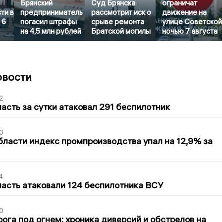
Брянский
Суд Брянска
ограничат
ти в
предприниматель
рассмотрит иск о
движение на
 6
погасил штрафы
срыве ремонта
улице Советско
на 4,5 млн рублей
Братской могилы
ночью 7 августа
овости
2
асть за сутки атаковал 291 беспилотник
0
бласти индекс промпроизводства упал на 12,9% за
4
асть атаковали 124 беспилотника ВСУ
0
ога под огнем: хроника диверсий и обстрелов на