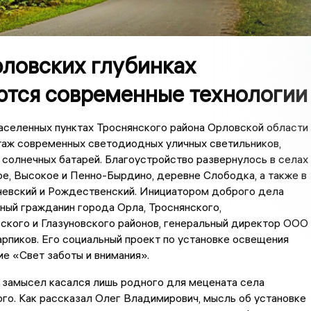
рловских глубинках
ются современные технологии
аселенных пунктах Троснянского района Орловской области
таж современных светодиодных уличных светильников,
солнечных батарей. Благоустройство развернулось в селах
е, Высокое и Пенно-Бырдино, деревне Слободка, а также в
чевский и Рождественский. Инициатором доброго дела
ный гражданин города Орла, Троснянского,
ского и Глазуновского районов, генеральный директор ООО
рпиков. Его социальный проект по установке освещения
ие «Свет заботы и внимания».
 замысел касался лишь родного для мецената села
о. Как рассказал Олег Владимирович, мысль об установке