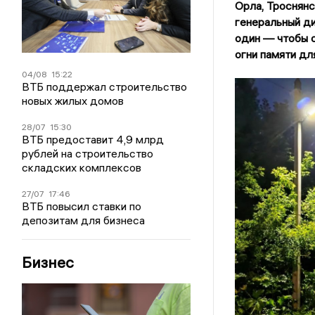
Орла, Троснянс
генеральный ди
один — чтобы о
огни памяти дл
04/08
15:22
ВТБ поддержал строительство
новых жилых домов
28/07
15:30
ВТБ предоставит 4,9 млрд
рублей на строительство
складских комплексов
27/07
17:46
ВТБ повысил ставки по
депозитам для бизнеса
Бизнес