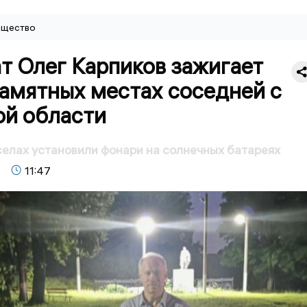
щество
т Олег Карпиков зажигает
памятных местах соседней с
ой области
селах установили фонари на солнечных батареях
11:47