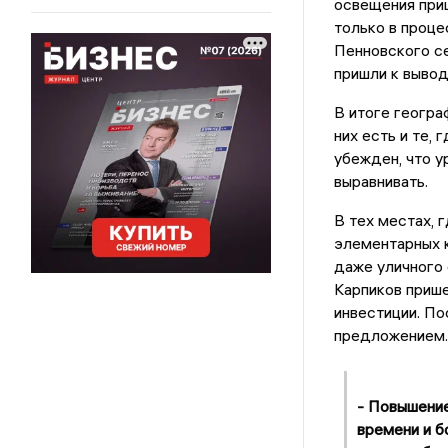
освещения приш
только в проце
Пенновского се
пришли к вывод
В итоге геогра
них есть и те,
убежден, что у
выравнивать.
В тех местах, 
элементарных к
даже уличного 
Карпиков прише
инвестиции. По
предложением.
- Повышение
времени и б