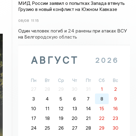
МИД России заявил о попытках Запада втянуть
Грузию в новый конфликт на Южном Кавказе
08/08
11:15
Один человек погиб и 24 ранены при атаках ВСУ
на Белгородскую область
АВГУСТ
2026
Пн
Вт
Ср
Чт
Пт
Сб
Вс
27
28
29
30
31
1
2
3
4
5
6
7
8
9
10
11
12
13
14
15
16
17
18
19
20
21
22
23
24
25
26
27
28
29
30