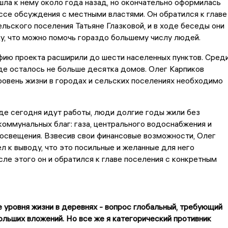
ла к нему около года назад, но окончательно оформилась
ссе обсуждения с местными властями. Он обратился к главе
льского поселения Татьяне Глазковой, и в ходе беседы они
у, что можно помочь гораздо большему числу людей.
фию проекта расширили до шести населенных пунктов. Сред
 где осталось не больше десятка домов. Олег Карпиков
ровень жизни в городах и сельских поселениях необходимо
где сегодня идут работы, люди долгие годы жили без
оммунальных благ: газа, центрального водоснабжения и
освещения. Взвесив свои финансовые возможности, Олег
л к выводу, что это посильные и желанные для него
сле этого он и обратился к главе поселения с конкретным
 уровня жизни в деревнях - вопрос глобальный, требующий
ольших вложений. Но все же я категорический противник