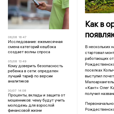
Как в о
появля
06/08
16:47
Исследование: ежемесячная
смена категорий кешбэка
В нескольких н
создает волны спроса
стартовал мон
работающих от 
05/08
13:49
Рождественско
Кому доверить безопасность
поселках Колы
ребенка в сети: определен
лучший тариф по версии
выступил почет
аналитиков
Малоархангель
«Кант» Олег Ка
30/07
14:08
получил назван
Проценты, вклады и защита от
мошенников: чему будут учить
Первоначально
молодежь для взрослой
Рождественског
финансовой жизни