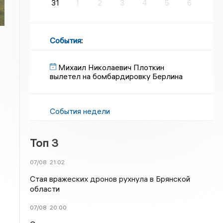
31
1
2
3
4
5
6
События
:
Михаил Николаевич Плоткин
вылетел на бомбардировку Берлина
События недели
Топ 3
07/08
21:02
Стая вражеских дронов рухнула в Брянской
области
07/08
20:00