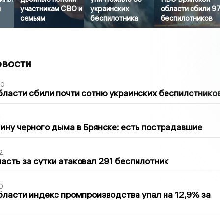
я
участникам СВО и
украинских
области сбили 9
семьям
беспилотника
беспилотников
овости
50
бласти сбили почти сотню украинских беспилотнико
1
ину черного дыма в Брянске: есть пострадавшие
2
асть за сутки атаковал 291 беспилотник
0
бласти индекс промпроизводства упал на 12,9% за