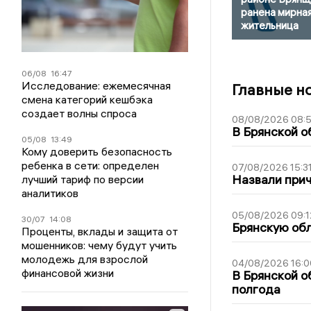
ранена мирна
жительница
06/08
16:47
Исследование: ежемесячная
Главные н
смена категорий кешбэка
создает волны спроса
08/08/2026 08:
В Брянской о
05/08
13:49
Кому доверить безопасность
ребенка в сети: определен
07/08/2026 15:3
Назвали прич
лучший тариф по версии
аналитиков
05/08/2026 09:1
30/07
14:08
Брянскую обл
Проценты, вклады и защита от
мошенников: чему будут учить
молодежь для взрослой
04/08/2026 16:0
финансовой жизни
В Брянской о
полгода