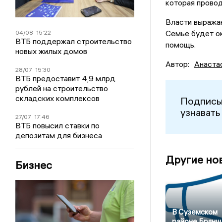
которая провод
Власти выражаю
Семье будет о
04/08
15:22
ВТБ поддержал строительство
помощь.
новых жилых домов
Автор:
Анаста
28/07
15:30
ВТБ предоставит 4,9 млрд
рублей на строительство
складских комплексов
Подписы
узнавать
27/07
17:46
ВТБ повысил ставки по
депозитам для бизнеса
Другие но
Бизнес
В Суземском
районе Брян