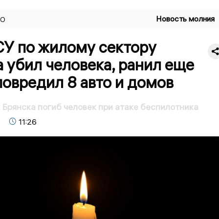
Новость молния
ВО
СУ по жилому сектору
 убил человека, ранил еще
повредил 8 авто и домов
 Брянска погиб человек при атаке беспилотника
11:26