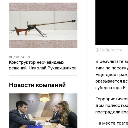
© Нейросеть
08/08
14:00
В результате в
Конструктор неочевидных
типа по поселк
решений: Николай Рукавишников
Еще двое гражд
оказывается в
Новости компаний
губернатора Ег
Террористическ
дом полностью
пострадали во
На месте траге