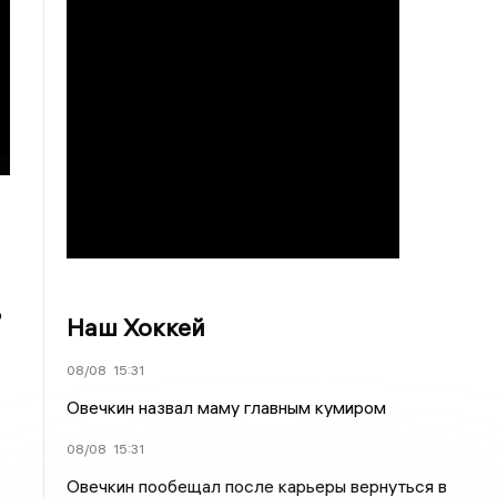
о
Наш Хоккей
08/08
15:31
Овечкин назвал маму главным кумиром
08/08
15:31
Овечкин пообещал после карьеры вернуться в