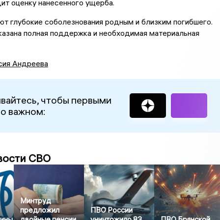
ит оценку нанесенного ущерба.
т глубокие соболезнования родным и близким погибшего.
казана полная поддержка и необходимая материальная
сия Андреева
вайтесь, чтобы первыми
 о важном:
вости СВО
Минтруд
предложил
ПВО России
щины
двойные пенсии
уничтожило 83
ПВО Брянской