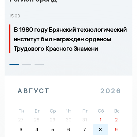
15:00
В 1980 году Брянский технологический
институт был награжден орденом
Трудового Красного Знамени
АВГУСТ
2026
Пн
Вт
Ср
Чт
Пт
Сб
Вс
27
28
29
30
31
1
2
3
4
5
6
7
8
9