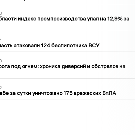
0
бласти индекс промпроизводства упал на 12,9% за
4
асть атаковали 124 беспилотника ВСУ
0
ога под огнем: хроника диверсий и обстрелов на
2
ебе за сутки уничтожено 175 вражеских БпЛА
2