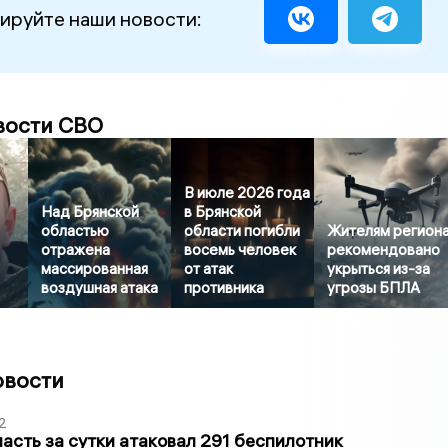
ируйте наши новости:
вости СВО
В июле 2026 года
Над Брянской
в Брянской
областью
области погибли
Жителям регион
отражена
восемь человек
рекомендовано
массированная
от атак
укрыться из-за
воздушная атака
противника
угрозы БПЛА
овости
2
асть за сутки атаковал 291 беспилотник