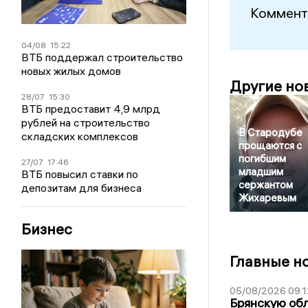
Коммент
04/08
15:22
ВТБ поддержал строительство
новых жилых домов
Другие но
28/07
15:30
ВТБ предоставит 4,9 млрд
рублей на строительство
В Стародубе
складских комплексов
прощаются с
погибшим
27/07
17:46
младшим
ВТБ повысил ставки по
сержантом
депозитам для бизнеса
Жихаревым
Бизнес
Главные н
05/08/2026 09:1
Брянскую обл