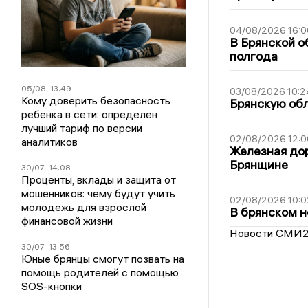
04/08/2026 16:0
В Брянской о
полгода
05/08
13:49
03/08/2026 10:2
Кому доверить безопасность
Брянскую обл
ребенка в сети: определен
лучший тариф по версии
02/08/2026 12:0
аналитиков
Железная дор
Брянщине
30/07
14:08
Проценты, вклады и защита от
мошенников: чему будут учить
02/08/2026 10:0
молодежь для взрослой
В брянском н
финансовой жизни
Новости СМИ
30/07
13:56
Юные брянцы смогут позвать на
помощь родителей с помощью
SOS-кнопки