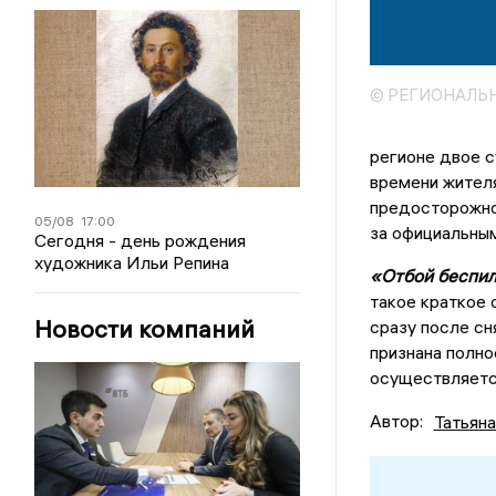
© РЕГИОНАЛЬ
регионе двое с
времени жител
предосторожнос
05/08
17:00
за официальны
Сегодня - день рождения
художника Ильи Репина
«Отбой беспил
такое краткое 
Новости компаний
сразу после сн
признана полно
осуществляетс
Автор:
Татьян