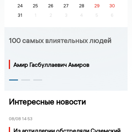
24
25
26
27
28
29
30
31
1
2
3
4
5
6
100 самых влиятельных людей
Амир Гасбуллаевич Амиров
Интересные новости
08/08
14:53
Из артиллерии обстреляли Суземский