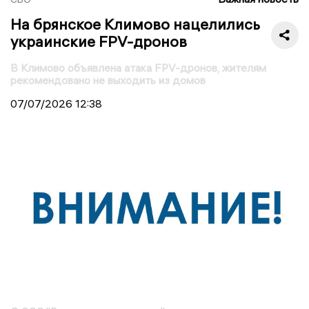
На брянское Климово нацелились
украинские FPV-дронов
В Климово объявлена атака FPV-дронов, жителям
рекомендовано не выходить из домов
07/07/2026
12:38