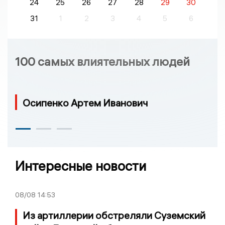
24
25
26
27
28
29
30
31
1
2
3
4
5
6
100 самых влиятельных людей
Осипенко Артем Иванович
Интересные новости
08/08
14:53
Из артиллерии обстреляли Суземский