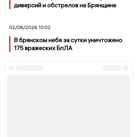
диверсий и обстрелов на Брянщине
02/08/2026 10:02
В брянском небе за сутки уничтожено
175 вражеских БпЛА
НОВОСТИ
2017 © NEWSBRYANSK.RU | СИ
БРЯНСКА
«Новости Брянска»
Учредитель (соучредители): Общество с ограниченной
ответственностью «РЕГИОНАЛЬНЫЕ НОВОСТИ» (ОГРН
1107154017354)
И.о. главного редактора Карпухин А.А.
info@newsbryansk.ru
Электронная почта редакции: