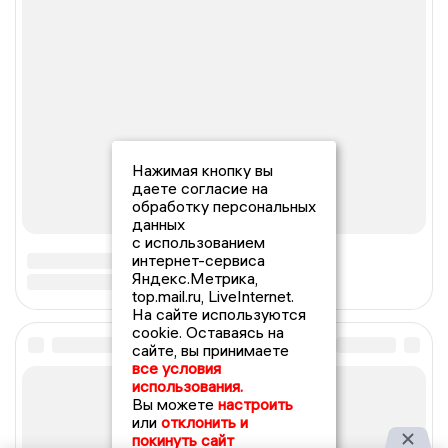
Телефон редакции: 8 (4832) 772979
Регистрационный номер: серия Эл № ФС77-72143 от 29
декабря 2017 г. согласно выписке из реестра
зарегистрированных средств массовой информации
выдана Федеральной службой по надзору в сфере связи,
информационных технологий и массовых коммуникаций
Нажимая кнопку вы
даете согласие на
обработку персональных
данных
с использованием
При использовании любого материала с данного сайта
интернет-сервиса
гиперссылка на Сетевое издание «Новости Брянска»
обязательна.
Яндекс.Метрика,
top.mail.ru, LiveInternet.
Сообщения на сером фоне размещены на правах рекламы
На сайте используются
cookie. Оставаясь на
@mazov
MAX
Написать директору в телеграм
или
сайте, вы принимаете
все условия
использования.
Вы можете
настроить
О холдинге
Вакансии
Реклама
или
отклонить и
Дежурный по новостям
покинуть сайт