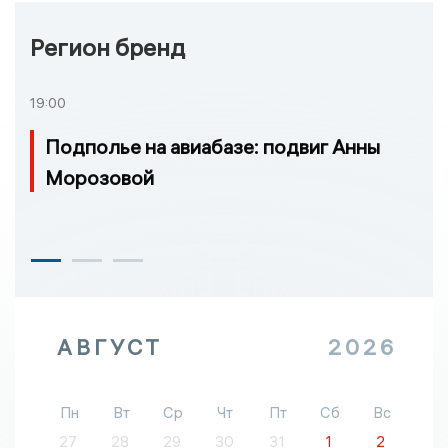
Регион бренд
19:00
Подполье на авиабазе: подвиг Анны
Морозовой
АВГУСТ
2026
Пн
Вт
Ср
Чт
Пт
Сб
Вс
27
28
29
30
31
1
2