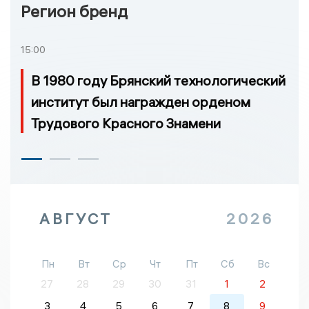
Регион бренд
15:00
В 1980 году Брянский технологический
институт был награжден орденом
Трудового Красного Знамени
АВГУСТ
2026
Пн
Вт
Ср
Чт
Пт
Сб
Вс
27
28
29
30
31
1
2
3
4
5
6
7
8
9