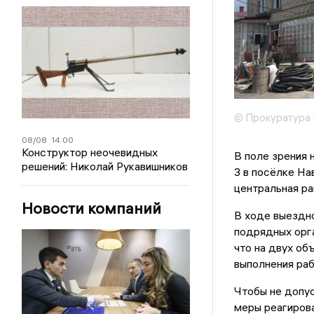
© Прокуратура 
08/08
14:00
Конструктор неочевидных
В поле зрения 
решений: Николай Рукавишников
3 в посёлке На
центральная ра
Новости компаний
В ходе выездн
подрядных орга
что на двух об
выполнения раб
Чтобы не допус
меры реагиров