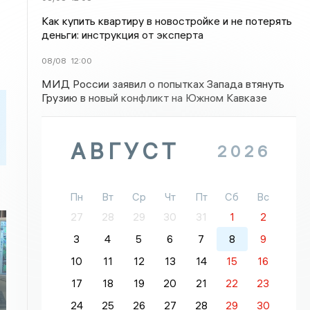
Как купить квартиру в новостройке и не потерять
деньги: инструкция от эксперта
08/08
12:00
МИД России заявил о попытках Запада втянуть
Грузию в новый конфликт на Южном Кавказе
АВГУСТ
2026
Пн
Вт
Ср
Чт
Пт
Сб
Вс
27
28
29
30
31
1
2
3
4
5
6
7
8
9
10
11
12
13
14
15
16
17
18
19
20
21
22
23
24
25
26
27
28
29
30