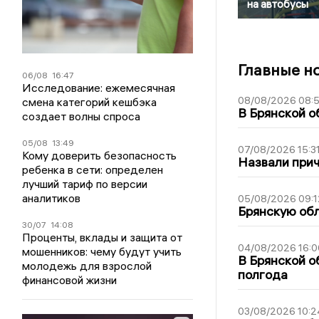
на автобусы
Главные н
06/08
16:47
Исследование: ежемесячная
08/08/2026 08:
смена категорий кешбэка
В Брянской о
создает волны спроса
05/08
13:49
07/08/2026 15:3
Кому доверить безопасность
Назвали прич
ребенка в сети: определен
лучший тариф по версии
аналитиков
05/08/2026 09:1
Брянскую обл
30/07
14:08
Проценты, вклады и защита от
04/08/2026 16:0
мошенников: чему будут учить
В Брянской о
молодежь для взрослой
полгода
финансовой жизни
03/08/2026 10:2