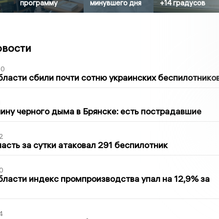
программу
минувшего дня
+14 градусов
овости
50
бласти сбили почти сотню украинских беспилотнико
1
ину черного дыма в Брянске: есть пострадавшие
2
асть за сутки атаковал 291 беспилотник
0
бласти индекс промпроизводства упал на 12,9% за
4