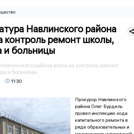
щество
атура Навлинского района
а контроль ремонт школы,
а и больницы
Навлинского района взяла на контроль ремонт
да и больницы
11:30
Прокурор Навлинского
района Олег Бурдель
провел инспекцию хода
капитального ремонта в
ряде образовательных и
медицинских учреждений