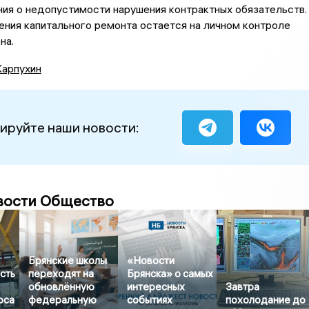
ия о недопустимости нарушения контрактных обязательств.
ния капитального ремонта остается на личном контроле
на.
Карпухин
ируйте наши новости:
вости Общество
Брянские школы
«Новости
сть
переходят на
Брянска» о самых
обновлённую
интересных
Завтра
оса
федеральную
событиях
похолодание до