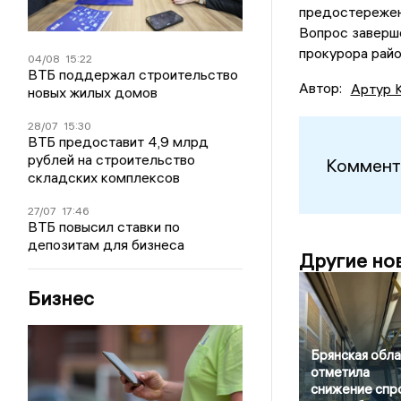
предостережен
Вопрос заверше
прокурора райо
04/08
15:22
ВТБ поддержал строительство
Автор:
Артур 
новых жилых домов
28/07
15:30
ВТБ предоставит 4,9 млрд
рублей на строительство
Коммент
складских комплексов
27/07
17:46
ВТБ повысил ставки по
депозитам для бизнеса
Другие но
Бизнес
Брянская обла
отметила
снижение спр