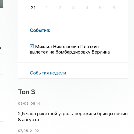
31
1
2
3
4
5
6
События
:
Михаил Николаевич Плоткин
в
вылетел на бомбардировку Берлина
События недели
Топ 3
08/08
08:14
2,5 часа ракетной угрозы пережили брянцы ночью
8 августа
07/08
21:02