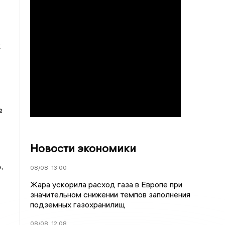
х
№
Новости экономики
,
08/08
13:00
Жара ускорила расход газа в Европе при
значительном снижении темпов заполнения
подземных газохранилищ
08/08
12:08