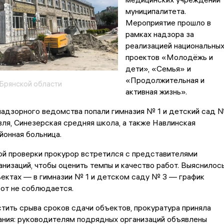
муниципалитета.
Мероприятие прошло в
рамках надзора за
реализацией национальны
проектов «Молодёжь и
дети», «Семья» и
«Продолжительная и
Брянской области
активная жизнь».
надзорного ведомства попали гимназия № 1 и детский сад 
вля, Синезерская средняя школа, а также Навлинская
йонная больница.
ой проверки прокурор встретился с представителями
низаций, чтобы оценить темпы и качество работ. Выяснилось
ъектах — в гимназии № 1 и детском саду № 3 — график
от не соблюдается.
тить срыва сроков сдачи объектов, прокуратура приняла
ания: руководителям подрядных организаций объявлены