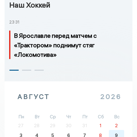
Наш Хоккей
23:31
В Ярославле перед матчем с
«Трактором» поднимут стяг
«Локомотива»
АВГУСТ
2026
Пн
Вт
Ср
Чт
Пт
Сб
Вс
27
28
29
30
31
1
2
3
4
5
6
7
8
9