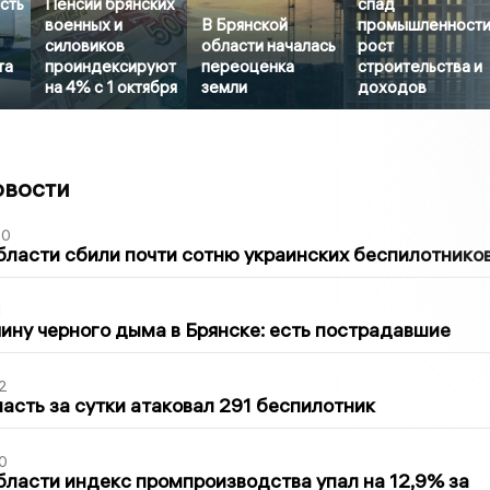
сть
Пенсии брянских
спад
военных и
В Брянской
промышленности
силовиков
области началась
рост
та
проиндексируют
переоценка
строительства и
на 4% с 1 октября
земли
доходов
овости
50
бласти сбили почти сотню украинских беспилотнико
1
ину черного дыма в Брянске: есть пострадавшие
2
асть за сутки атаковал 291 беспилотник
0
бласти индекс промпроизводства упал на 12,9% за