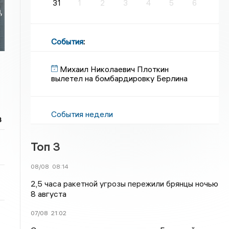
31
1
2
3
4
5
6
,
События
:
Михаил Николаевич Плоткин
вылетел на бомбардировку Берлина
События недели
в
Топ 3
08/08
08:14
2,5 часа ракетной угрозы пережили брянцы ночью
8 августа
07/08
21:02