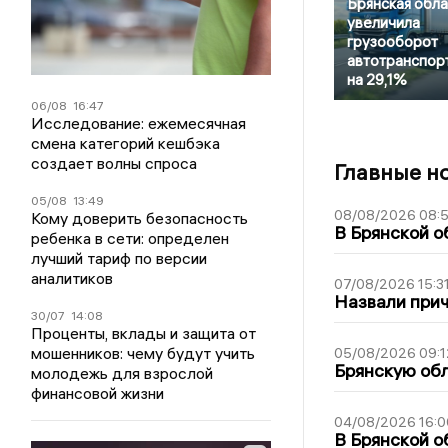
Брянская обла
увеличила
грузооборот
автотранспор
на 29,1%
06/08
16:47
Исследование: ежемесячная
смена категорий кешбэка
создает волны спроса
Главные н
05/08
13:49
08/08/2026 08:
Кому доверить безопасность
В Брянской о
ребенка в сети: определен
лучший тариф по версии
аналитиков
07/08/2026 15:3
Назвали прич
30/07
14:08
Проценты, вклады и защита от
мошенников: чему будут учить
05/08/2026 09:1
Брянскую обл
молодежь для взрослой
финансовой жизни
04/08/2026 16:0
В Брянской о