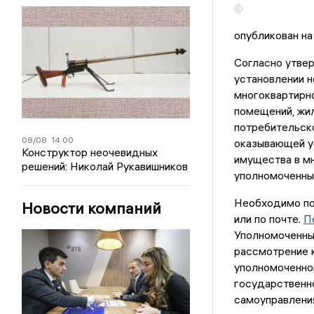
©
опубликован на
Согласно утвер
установлении 
многоквартирн
помещений, жил
потребительско
08/08
14:00
оказывающей у
Конструктор неочевидных
имущества в м
решений: Николай Рукавишников
уполномоченны
Необходимо по
Новости компаний
или по почте.
П
Уполномоченный
рассмотрение к
уполномоченног
государственно
самоуправления