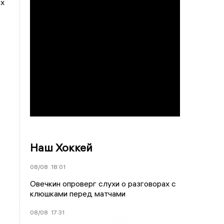
ых
Наш Хоккей
08/08
18:01
Овечкин опроверг слухи о разговорах с
клюшками перед матчами
08/08
17:31